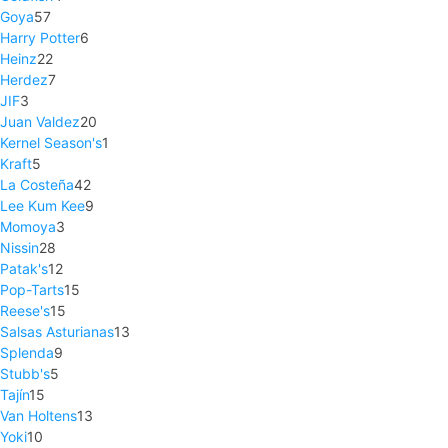
Goya
57
Harry Potter
6
Heinz
22
Herdez
7
JIF
3
Juan Valdez
20
Kernel Season's
1
Kraft
5
La Costeña
42
Lee Kum Kee
9
Momoya
3
Nissin
28
Patak's
12
Pop-Tarts
15
Reese's
15
Salsas Asturianas
13
Splenda
9
Stubb's
5
Tajín
15
Van Holtens
13
Yoki
10