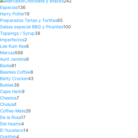
Chocolate y snacks
242
Especias
136
Harry Potter
19
Preparados Tartas y Tortitas
65
Salsas especial BBQ y Picantes
100
Toppings / Syrup
38
Imperfectos
2
Lee Kum Kee
6
Marcas
568
Aunt Jemima
6
Badia
81
Beanies Coffee
8
Betty Crocker
43
Buldak
36
Cape Herb
9
Cheetos
7
Cholula
1
Coffee-Mate
29
De la Rosa
17
Del Huerto
4
El Yucateco
14
Goldfish
4