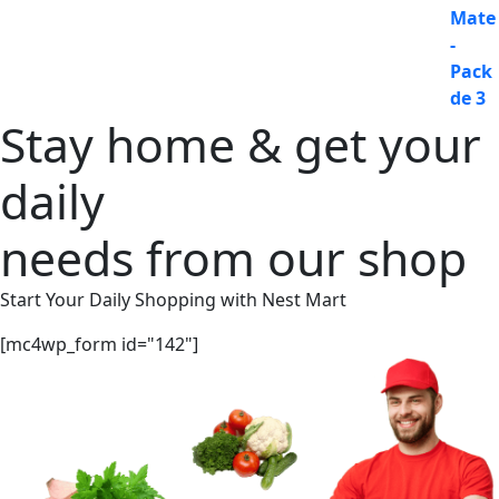
original
actual
era:
es:
35,95€.
30,50€.
Stay home & get your
daily
needs from our shop
Start Your Daily Shopping with
Nest Mart
[mc4wp_form id="142"]