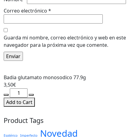
Correo electrónico
*
Guarda mi nombre, correo electrónico y web en este
navegador para la próxima vez que comente.
Badia glutamato monosodico 77.9g
3,50
€
Badia
glutamato
Add to Cart
monosodico
77.9g
Product Tags
cantidad
Novedad
Esotérico
Imperfecto