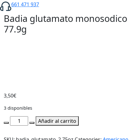
661 471 937
Badia glutamato monosodico
77.9g
3,50
€
3 disponibles
Badia
Añadir al carrito
glutamato
monosodico
SKU:
badia_glutamato_2.75oz
Categories:
Americano
,