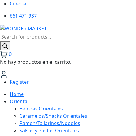
Cuenta
661 471 937
Búsqueda
de
productos
0
No hay productos en el carrito.
Register
Home
Oriental
Bebidas Orientales
Caramelos/Snacks Orientales
Ramen/Tallarines/Noodles
Salsas y Pastas Orientales