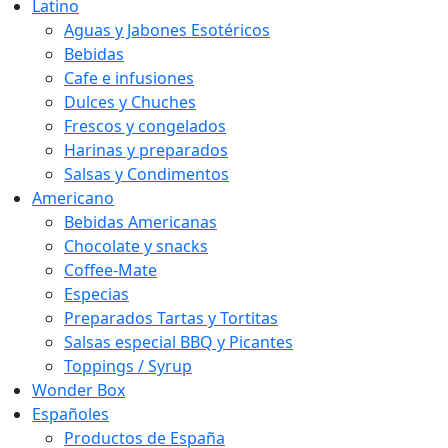
Latino
Aguas y Jabones Esotéricos
Bebidas
Cafe e infusiones
Dulces y Chuches
Frescos y congelados
Harinas y preparados
Salsas y Condimentos
Americano
Bebidas Americanas
Chocolate y snacks
Coffee-Mate
Especias
Preparados Tartas y Tortitas
Salsas especial BBQ y Picantes
Toppings / Syrup
Wonder Box
Españoles
Productos de España