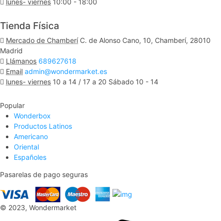
lunes- viernes
10:00 - 18:00
Ver Mapa
Tienda Física
Mercado de Chamberí
C. de Alonso Cano, 10, Chamberí, 28010
Madrid
Llámanos
689627618
Email
admin@wondermarket.es
lunes- viernes
10 a 14 / 17 a 20 Sábado 10 - 14
Ver Mapa
Popular
Wonderbox
Productos Latinos
Americano
Oriental
Españoles
Pasarelas de pago seguras
© 2023, Wondermarket