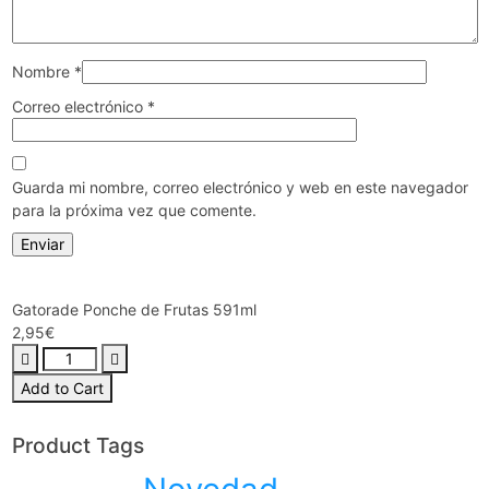
Nombre
*
Correo electrónico
*
Guarda mi nombre, correo electrónico y web en este navegador
para la próxima vez que comente.
Gatorade Ponche de Frutas 591ml
2,95
€
Gatorade
Ponche
Add to Cart
de
Frutas
Product Tags
591ml
cantidad