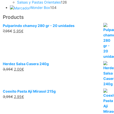
productos
126
Salsas y Pastas Orientales
126
104
productos
Wonder Box
104
productos
Products
Pulparindo chamoy 280 gr - 20 unidades
El
El
7,95
€
5,95
€
precio
precio
original
actual
era:
es:
7,95€.
5,95€.
Herdez Salsa Casera 240g
El
El
3,95
€
2,00
€
precio
precio
original
actual
era:
es:
3,95€.
2,00€.
Coexito Pasta Ají Mirasol 215g
El
El
3,95
€
2,95
€
precio
precio
original
actual
era:
es: