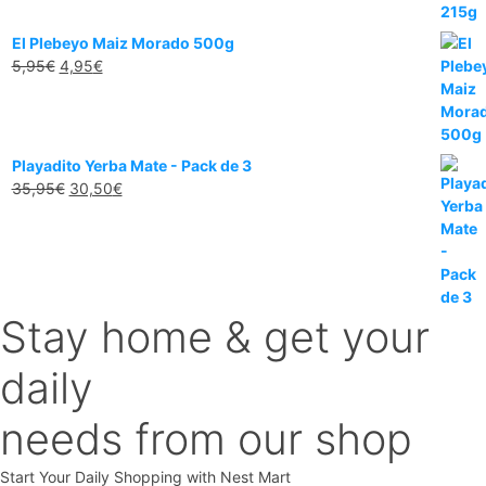
3,95€.
2,95€.
El Plebeyo Maiz Morado 500g
El
El
5,95
€
4,95
€
precio
precio
original
actual
era:
es:
5,95€.
4,95€.
Playadito Yerba Mate - Pack de 3
El
El
35,95
€
30,50
€
precio
precio
original
actual
era:
es:
35,95€.
30,50€.
Stay home & get your
daily
needs from our shop
Start Your Daily Shopping with
Nest Mart