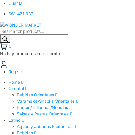
Cuenta
661 471 937
Búsqueda
de
productos
0
No hay productos en el carrito.
Register
Home
Oriental
Bebidas Orientales
Caramelos/Snacks Orientales
Ramen/Tallarines/Noodles
Salsas y Pastas Orientales
Latino
Aguas y Jabones Esotéricos
Bebidas