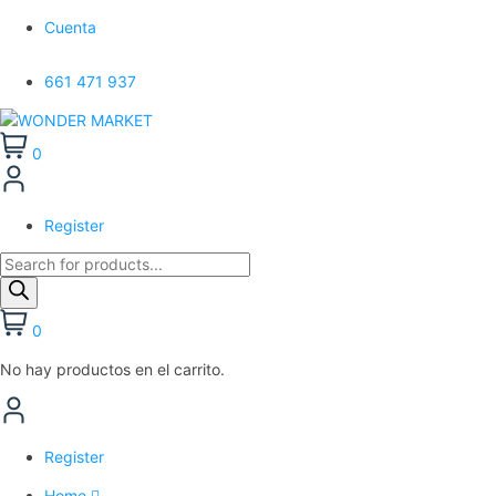
Cuenta
661 471 937
0
Register
Búsqueda
de
productos
0
No hay productos en el carrito.
Register
Home