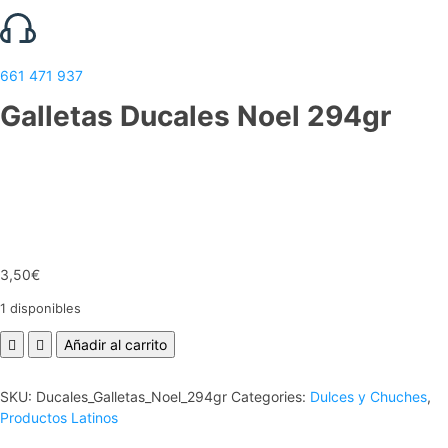
661 471 937
Galletas Ducales Noel 294gr
3,50
€
1 disponibles
Galletas
Añadir al carrito
Ducales
Noel
SKU:
Ducales_Galletas_Noel_294gr
Categories:
Dulces y Chuches
,
294gr
Productos Latinos
cantidad