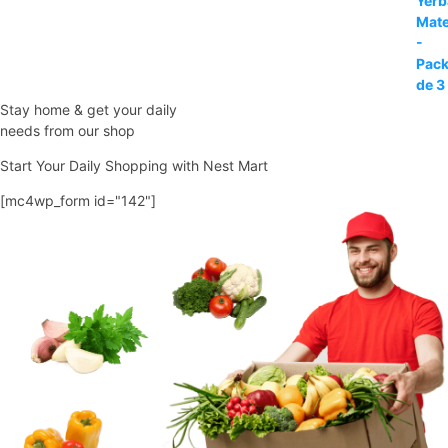
precio
precio
original
actual
era:
es:
35,95€.
30,50€.
Stay home & get your daily
needs from our shop
Start Your Daily Shopping with
Nest Mart
[mc4wp_form id="142"]