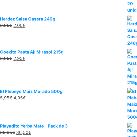
7,95€.
5,95€.
Herdez Salsa Casera 240g
El
El
3,95
€
2,00
€
precio
precio
original
actual
era:
es:
3,95€.
2,00€.
Coexito Pasta Ají Mirasol 215g
El
El
3,95
€
2,95
€
precio
precio
original
actual
era:
es:
3,95€.
2,95€.
El Plebeyo Maiz Morado 500g
El
El
5,95
€
4,95
€
precio
precio
original
actual
era:
es:
5,95€.
4,95€.
Playadito Yerba Mate - Pack de 3
El
El
35,95
€
30,50
€