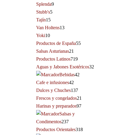
Splenda
9
Stubb's
5
Tajín
15
Van Holtens
13
Yoki
10
Productos de España
55
Salsas Asturianas
21
Productos Latinos
719
Aguas y Jabones Esotéricos
32
Bebidas
42
Cafe e infusiones
42
Dulces y Chuches
137
Frescos y congelados
21
Harinas y preparados
97
Salsas y
Condimentos
237
Productos Orientales
318