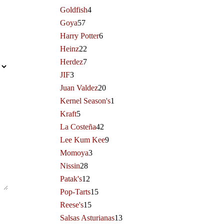
Goldfish
4
Goya
57
Harry Potter
6
Heinz
22
Herdez
7
JIF
3
Juan Valdez
20
Kernel Season's
1
Kraft
5
La Costeña
42
Lee Kum Kee
9
Momoya
3
Nissin
28
Patak's
12
Pop-Tarts
15
Reese's
15
Salsas Asturianas
13