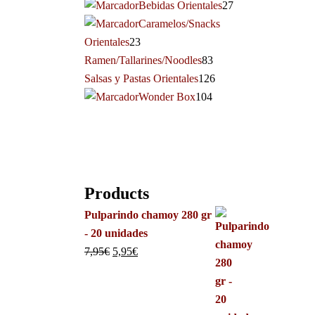
Bebidas Orientales
27
Caramelos/Snacks
Orientales
23
Ramen/Tallarines/Noodles
83
Salsas y Pastas Orientales
126
Wonder Box
104
Products
Pulparindo chamoy 280 gr
- 20 unidades
7,95
€
5,95
€