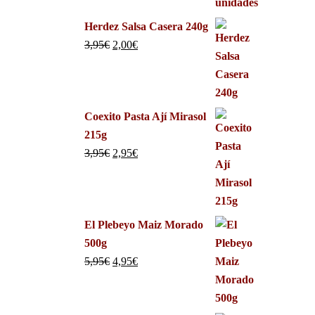
Herdez Salsa Casera 240g
3,95
€
2,00
€
Coexito Pasta Ají Mirasol
215g
3,95
€
2,95
€
El Plebeyo Maiz Morado
500g
5,95
€
4,95
€