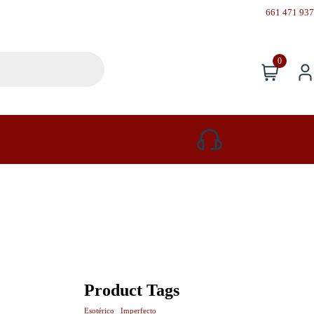
661 471 937
0
661 471 937
Product Tags
Esotérico
Imperfecto