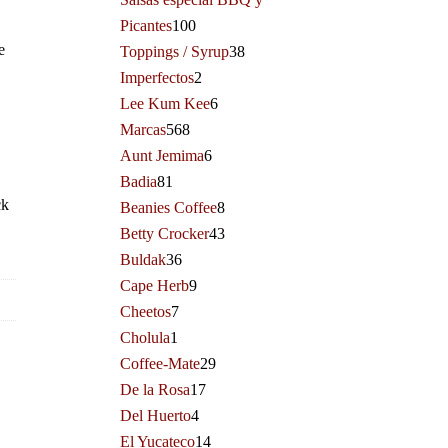
Picantes
100
e
Toppings / Syrup
38
Imperfectos
2
Lee Kum Kee
6
Marcas
568
Aunt Jemima
6
Badia
81
ck
Beanies Coffee
8
Betty Crocker
43
Buldak
36
Cape Herb
9
Cheetos
7
Cholula
1
Coffee-Mate
29
De la Rosa
17
Del Huerto
4
El Yucateco
14