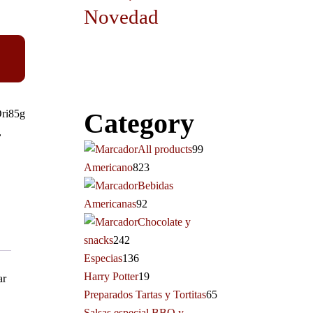
Novedad
Ori85g
Category
,
All products
99
Americano
823
Bebidas
Americanas
92
Chocolate y
snacks
242
Especias
136
Harry Potter
19
ar
Preparados Tartas y Tortitas
65
Salsas especial BBQ y