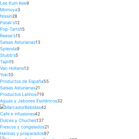
Lee Kum Kee
9
Momoya
3
Nissin
28
Patak's
12
Pop-Tarts
15
Reese's
15
Salsas Asturianas
13
Splenda
9
Stubb's
5
Tajín
15
Van Holtens
13
Yoki
10
Productos de España
55
Salsas Asturianas
21
Productos Latinos
719
Aguas y Jabones Esotéricos
32
Bebidas
42
Cafe e infusiones
42
Dulces y Chuches
137
Frescos y congelados
21
Harinas y preparados
97