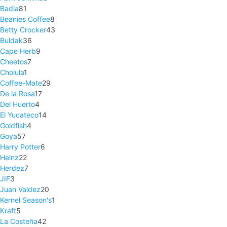
Badia
81
Beanies Coffee
8
Betty Crocker
43
Buldak
36
Cape Herb
9
Cheetos
7
Cholula
1
Coffee-Mate
29
De la Rosa
17
Del Huerto
4
El Yucateco
14
Goldfish
4
Goya
57
Harry Potter
6
Heinz
22
Herdez
7
JIF
3
Juan Valdez
20
Kernel Season's
1
Kraft
5
La Costeña
42