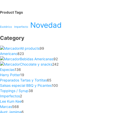
Product Tags
Novedad
Esotérico
Imperfecto
Category
All products
99
Americano
823
Bebidas Americanas
92
Chocolate y snacks
242
Especias
136
Harry Potter
19
Preparados Tartas y Tortitas
65
Salsas especial BBQ y Picantes
100
Toppings / Syrup
38
Imperfectos
2
Lee Kum Kee
6
Marcas
568
Aunt Jemima
6