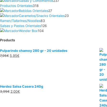
Salsas y Condimentos
237
Productos Orientales
318
Bebidas Orientales
27
Caramelos/Snacks Orientales
23
Ramen/Tallarines/Noodles
83
Salsas y Pastas Orientales
126
Wonder Box
104
Products
Pulparindo chamoy 280 gr - 20 unidades
7,95
€
5,95
€
Herdez Salsa Casera 240g
3,95
€
2,00
€