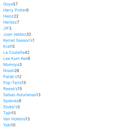
Goya
57
Harry Potter
6
Heinz
22
Herdez
7
JIF
3
Juan Valdez
20
Kernel Season's
1
Kraft
5
La Costeña
42
Lee Kum Kee
9
Momoya
3
Nissin
28
Patak's
12
Pop-Tarts
15
Reese's
15
Salsas Asturianas
13
Splenda
9
Stubb's
5
Tajín
15
Van Holtens
13
Yoki
10