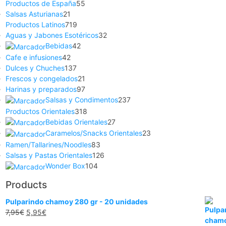
Productos de España
55
Salsas Asturianas
21
Productos Latinos
719
Aguas y Jabones Esotéricos
32
Bebidas
42
Cafe e infusiones
42
Dulces y Chuches
137
Frescos y congelados
21
Harinas y preparados
97
Salsas y Condimentos
237
Productos Orientales
318
Bebidas Orientales
27
Caramelos/Snacks Orientales
23
Ramen/Tallarines/Noodles
83
Salsas y Pastas Orientales
126
Wonder Box
104
Products
Pulparindo chamoy 280 gr - 20 unidades
7,95
€
5,95
€