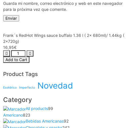
Guarda mi nombre, correo electrónico y web en este navegador
para la próxima vez que comente.
Frank`s RedHot Wings sauce buffalo 1.36 l ( 2x 680ml)/ 1.44kg (
2x720g)
16,95
€
Add to Cart
Product Tags
Novedad
Esotérico
Imperfecto
Category
All products
99
Americano
823
Bebidas Americanas
92
Chocolate y snacks
242