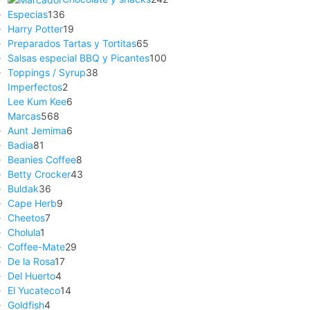
Especias
136
Harry Potter
19
Preparados Tartas y Tortitas
65
Salsas especial BBQ y Picantes
100
Toppings / Syrup
38
Imperfectos
2
Lee Kum Kee
6
Marcas
568
Aunt Jemima
6
Badia
81
Beanies Coffee
8
Betty Crocker
43
Buldak
36
Cape Herb
9
Cheetos
7
Cholula
1
Coffee-Mate
29
De la Rosa
17
Del Huerto
4
El Yucateco
14
Goldfish
4