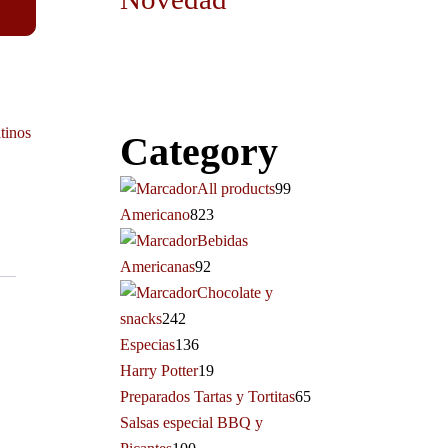
tinos
Category
All products
99
Americano
823
Bebidas
Americanas
92
Chocolate y
snacks
242
Especias
136
Harry Potter
19
Preparados Tartas y Tortitas
65
Salsas especial BBQ y