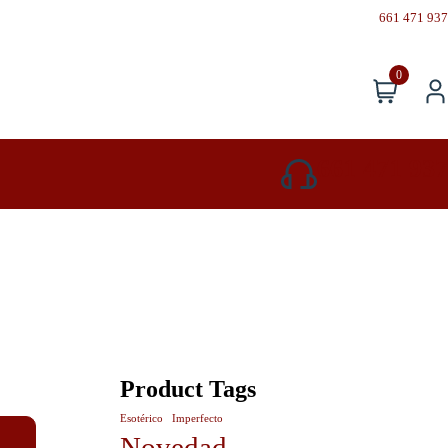
661 471 937
0
661 471 937
Product Tags
Esotérico
Imperfecto
Novedad