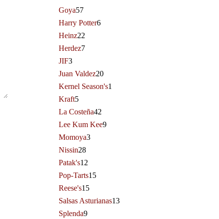
Goya
57
Harry Potter
6
Heinz
22
Herdez
7
JIF
3
Juan Valdez
20
Kernel Season's
1
Kraft
5
La Costeña
42
Lee Kum Kee
9
Momoya
3
Nissin
28
Patak's
12
Pop-Tarts
15
Reese's
15
Salsas Asturianas
13
Splenda
9