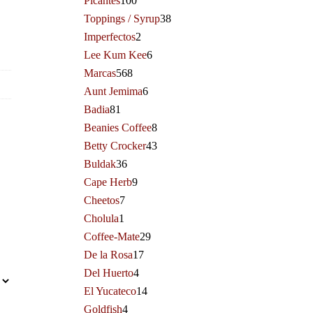
Picantes
100
Toppings / Syrup
38
Imperfectos
2
Lee Kum Kee
6
Marcas
568
Aunt Jemima
6
Badia
81
Beanies Coffee
8
Betty Crocker
43
Buldak
36
Cape Herb
9
Cheetos
7
Cholula
1
Coffee-Mate
29
De la Rosa
17
Del Huerto
4
El Yucateco
14
Goldfish
4