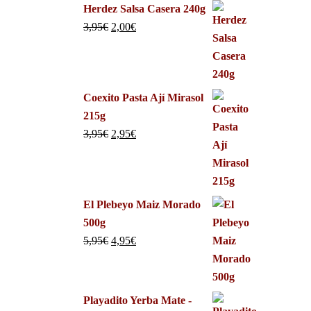
Herdez Salsa Casera 240g
3,95
€
2,00
€
Coexito Pasta Ají Mirasol
215g
3,95
€
2,95
€
El Plebeyo Maiz Morado
500g
5,95
€
4,95
€
Playadito Yerba Mate -