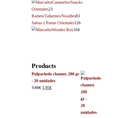
Caramelos/Snacks
Orientales
23
Ramen/Tallarines/Noodles
83
Salsas y Pastas Orientales
126
Wonder Box
104
Products
Pulparindo chamoy 280 gr
- 20 unidades
7,95
€
5,95
€