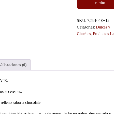
carrito
SKU:
7,59104E+12
Categories:
Dulces y
Chuches
,
Productos La
Valoraciones (0)
LATE.
osos cereales.
 relleno sabor a chocolate.
rigo enriquecida, azúcar, harina de avena, leche en polvo, descremada y