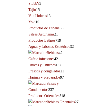
Stubb's
5
Tajín
15
Van Holtens
13
Yoki
10
Productos de España
55
Salsas Asturianas
21
Productos Latinos
719
Aguas y Jabones Esotéricos
32
Bebidas
42
Cafe e infusiones
42
Dulces y Chuches
137
Frescos y congelados
21
Harinas y preparados
97
Salsas y
Condimentos
237
Productos Orientales
318
Bebidas Orientales
27