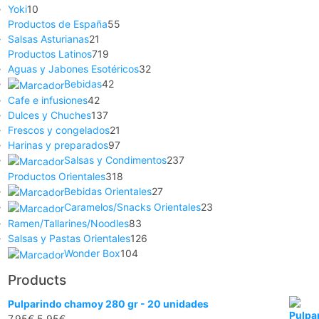
Yoki
10
Productos de España
55
Salsas Asturianas
21
Productos Latinos
719
Aguas y Jabones Esotéricos
32
Bebidas
42
Cafe e infusiones
42
Dulces y Chuches
137
Frescos y congelados
21
Harinas y preparados
97
Salsas y Condimentos
237
Productos Orientales
318
Bebidas Orientales
27
Caramelos/Snacks Orientales
23
Ramen/Tallarines/Noodles
83
Salsas y Pastas Orientales
126
Wonder Box
104
Products
Pulparindo chamoy 280 gr - 20 unidades
7,95
€
5,95
€