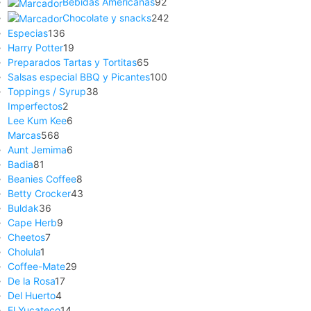
Bebidas Americanas
92
Chocolate y snacks
242
Especias
136
Harry Potter
19
Preparados Tartas y Tortitas
65
Salsas especial BBQ y Picantes
100
Toppings / Syrup
38
Imperfectos
2
Lee Kum Kee
6
Marcas
568
Aunt Jemima
6
Badia
81
Beanies Coffee
8
Betty Crocker
43
Buldak
36
Cape Herb
9
Cheetos
7
Cholula
1
Coffee-Mate
29
De la Rosa
17
Del Huerto
4
El Yucateco
14