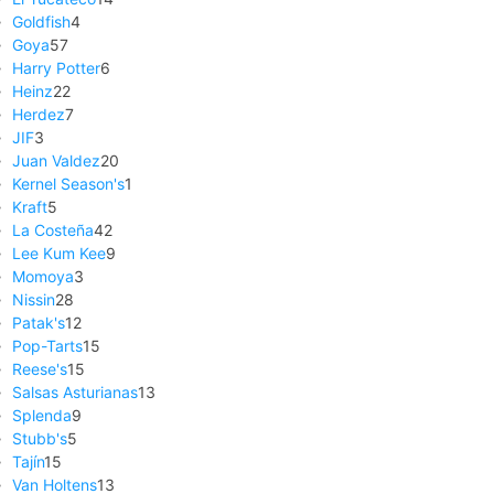
Goldfish
4
Goya
57
Harry Potter
6
Heinz
22
Herdez
7
JIF
3
Juan Valdez
20
Kernel Season's
1
Kraft
5
La Costeña
42
Lee Kum Kee
9
Momoya
3
Nissin
28
Patak's
12
Pop-Tarts
15
Reese's
15
Salsas Asturianas
13
Splenda
9
Stubb's
5
Tajín
15
Van Holtens
13