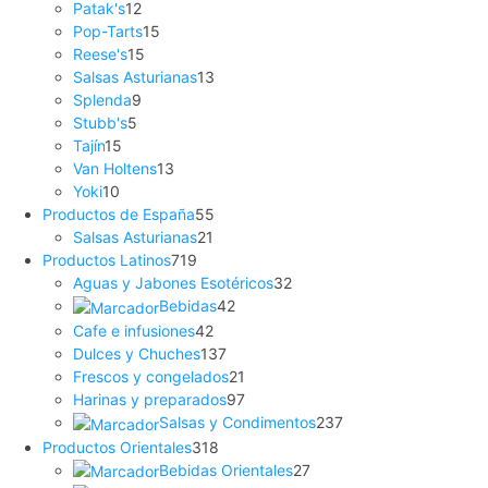
Patak's
12
Pop-Tarts
15
Reese's
15
Salsas Asturianas
13
Splenda
9
Stubb's
5
Tajín
15
Van Holtens
13
Yoki
10
Productos de España
55
Salsas Asturianas
21
Productos Latinos
719
Aguas y Jabones Esotéricos
32
Bebidas
42
Cafe e infusiones
42
Dulces y Chuches
137
Frescos y congelados
21
Harinas y preparados
97
Salsas y Condimentos
237
Productos Orientales
318
Bebidas Orientales
27