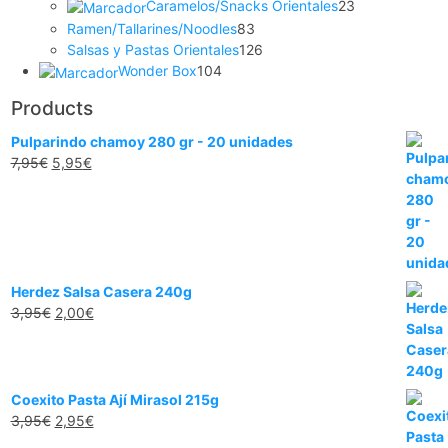
Caramelos/Snacks Orientales
23
Ramen/Tallarines/Noodles
83
Salsas y Pastas Orientales
126
Wonder Box
104
Products
Pulparindo chamoy 280 gr - 20 unidades
7,95
€
5,95
€
Herdez Salsa Casera 240g
3,95
€
2,00
€
Coexito Pasta Ají Mirasol 215g
3,95
€
2,95
€