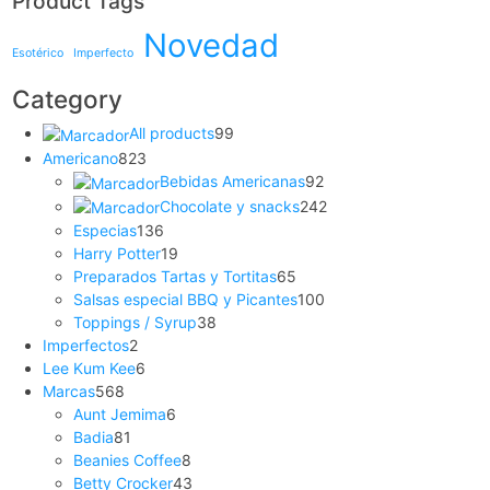
Product Tags
Novedad
Esotérico
Imperfecto
Category
All products
99
Americano
823
Bebidas Americanas
92
Chocolate y snacks
242
Especias
136
Harry Potter
19
Preparados Tartas y Tortitas
65
Salsas especial BBQ y Picantes
100
Toppings / Syrup
38
Imperfectos
2
Lee Kum Kee
6
Marcas
568
Aunt Jemima
6
Badia
81
Beanies Coffee
8
Betty Crocker
43