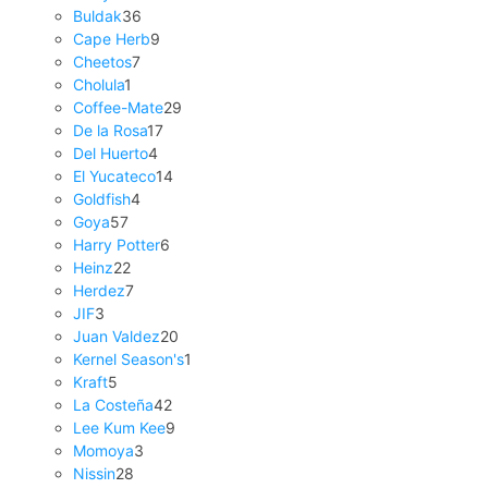
Buldak
36
Cape Herb
9
Cheetos
7
Cholula
1
Coffee-Mate
29
De la Rosa
17
Del Huerto
4
El Yucateco
14
Goldfish
4
Goya
57
Harry Potter
6
Heinz
22
Herdez
7
JIF
3
Juan Valdez
20
Kernel Season's
1
Kraft
5
La Costeña
42
Lee Kum Kee
9
Momoya
3
Nissin
28