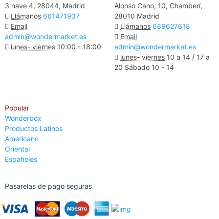
3 nave 4, 28044, Madrid
Alonso Cano, 10, Chamberí,
Llámanos
661471937
28010 Madrid
Email
Llámanos
689627618
admin@wondermarket.es
Email
lunes- viernes
10:00 - 18:00
admin@wondermarket.es
lunes- viernes
10 a 14 / 17 a
Ver Mapa
20 Sábado 10 - 14
Ver Mapa
Popular
Wonderbox
Productos Latinos
Americano
Oriental
Españoles
Pasarelas de pago seguras