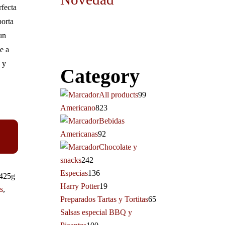
rfecta
porta
un
le a
 y
Category
All products
99
Americano
823
Bebidas
Americanas
92
Chocolate y
snacks
242
Especias
136
425g
Harry Potter
19
s
,
Preparados Tartas y Tortitas
65
Salsas especial BBQ y