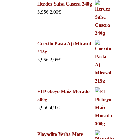
Herdez Salsa Casera 240g
3,95
€
2,00
€
Coexito Pasta Ají Mirasol
215g
3,95
€
2,95
€
El Plebeyo Maiz Morado
500g
5,95
€
4,95
€
Playadito Yerba Mate -