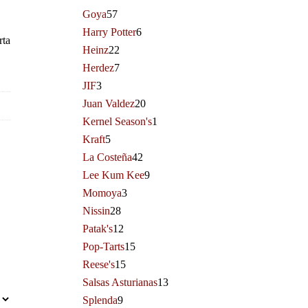
Goya
57
Harry Potter
6
rta
Heinz
22
Herdez
7
JIF
3
Juan Valdez
20
Kernel Season's
1
Kraft
5
La Costeña
42
Lee Kum Kee
9
Momoya
3
Nissin
28
Patak's
12
Pop-Tarts
15
Reese's
15
Salsas Asturianas
13
Splenda
9