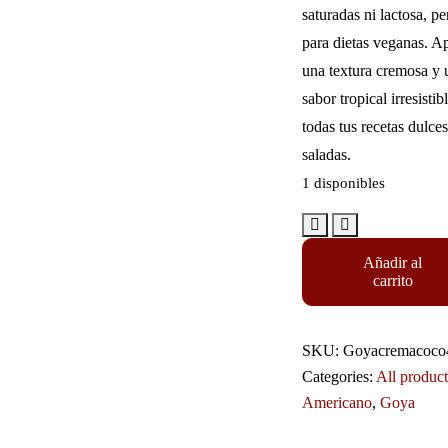
saturadas ni lactosa, pe
para dietas veganas. A
una textura cremosa y 
sabor tropical irresistib
todas tus recetas dulces
saladas.
1 disponibles
Añadir al
carrito
SKU:
Goyacremacoco
Categories:
All product
Americano
,
Goya