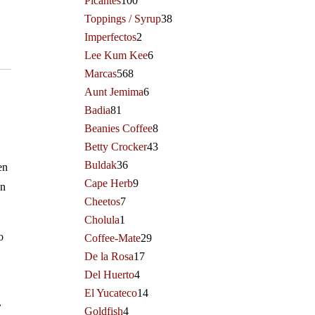
Picantes
100
Toppings / Syrup
38
Imperfectos
2
Lee Kum Kee
6
Marcas
568
Aunt Jemima
6
Badia
81
Beanies Coffee
8
Betty Crocker
43
Buldak
36
en
Cape Herb
9
en
Cheetos
7
Cholula
1
o
Coffee-Mate
29
De la Rosa
17
Del Huerto
4
El Yucateco
14
r
Goldfish
4