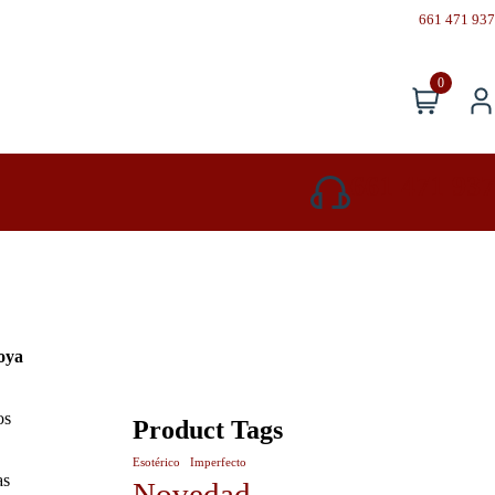
661 471 937
0
661 471 937
oya
os
Product Tags
Esotérico
Imperfecto
as
Novedad