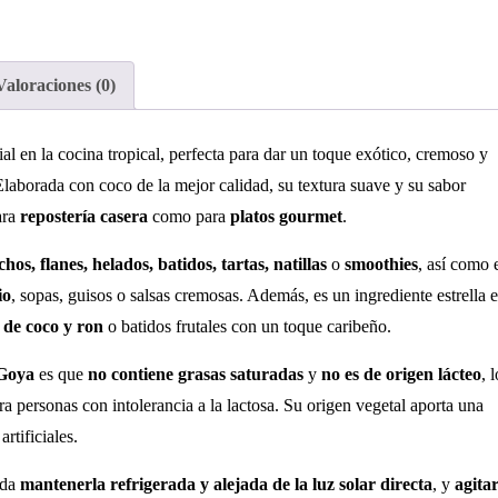
Valoraciones (0)
al en la cocina tropical, perfecta para dar un toque exótico, cremoso y
 Elaborada con coco de la mejor calidad, su textura suave y su sabor
ara
repostería casera
como para
platos gourmet
.
chos, flanes, helados, batidos, tartas, natillas
o
smoothies
, así como 
io
, sopas, guisos o salsas cremosas. Además, es un ingrediente estrella 
l de coco y ron
o batidos frutales con un toque caribeño.
 Goya
es que
no contiene grasas saturadas
y
no es de origen lácteo
, l
a personas con intolerancia a la lactosa. Su origen vegetal aporta una
rtificiales.
nda
mantenerla refrigerada y alejada de la luz solar directa
, y
agita