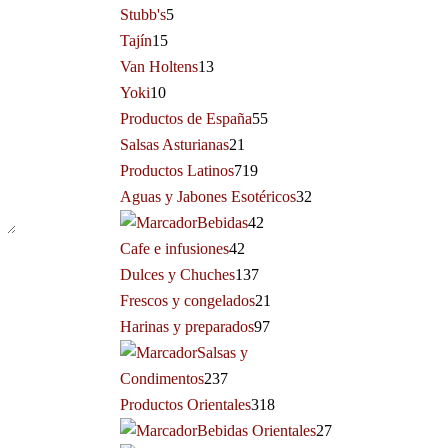
Stubb's
5
Tajín
15
Van Holtens
13
Yoki
10
Productos de España
55
Salsas Asturianas
21
Productos Latinos
719
Aguas y Jabones Esotéricos
32
Bebidas
42
Cafe e infusiones
42
Dulces y Chuches
137
Frescos y congelados
21
Harinas y preparados
97
Salsas y
Condimentos
237
Productos Orientales
318
Bebidas Orientales
27