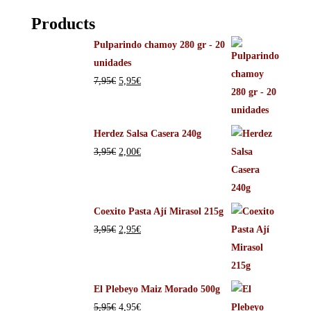
Products
Pulparindo chamoy 280 gr - 20
unidades
7,95
€
5,95
€
Herdez Salsa Casera 240g
3,95
€
2,00
€
Coexito Pasta Ají Mirasol 215g
3,95
€
2,95
€
El Plebeyo Maiz Morado 500g
5,95
€
4,95
€