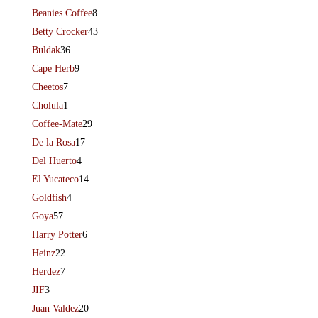
Beanies Coffee
8
Betty Crocker
43
Buldak
36
Cape Herb
9
Cheetos
7
Cholula
1
Coffee-Mate
29
De la Rosa
17
Del Huerto
4
El Yucateco
14
Goldfish
4
Goya
57
Harry Potter
6
Heinz
22
Herdez
7
JIF
3
Juan Valdez
20