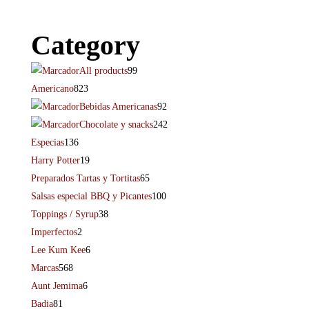
Category
All products
99
Americano
823
Bebidas Americanas
92
Chocolate y snacks
242
Especias
136
Harry Potter
19
Preparados Tartas y Tortitas
65
Salsas especial BBQ y Picantes
100
Toppings / Syrup
38
Imperfectos
2
Lee Kum Kee
6
Marcas
568
Aunt Jemima
6
Badia
81