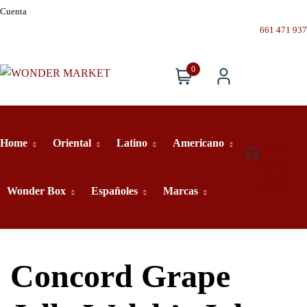
Cuenta
661 471 937
0
Home
Oriental
Latino
Americano
661
471
937
Wonder Box
Españoles
Marcas
Concord Grape