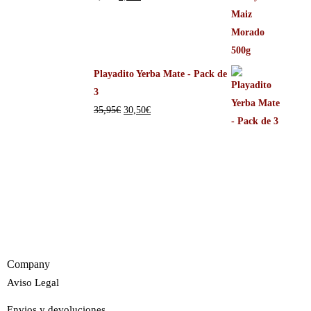
Playadito Yerba Mate - Pack de
3
35,95
€
30,50
€
Company
Aviso Legal
Envios y devoluciones