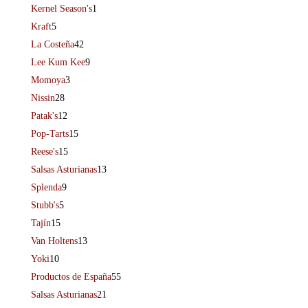
Kernel Season's
1
Kraft
5
La Costeña
42
Lee Kum Kee
9
Momoya
3
Nissin
28
Patak's
12
Pop-Tarts
15
Reese's
15
Salsas Asturianas
13
Splenda
9
Stubb's
5
Tajín
15
Van Holtens
13
Yoki
10
Productos de España
55
Salsas Asturianas
21