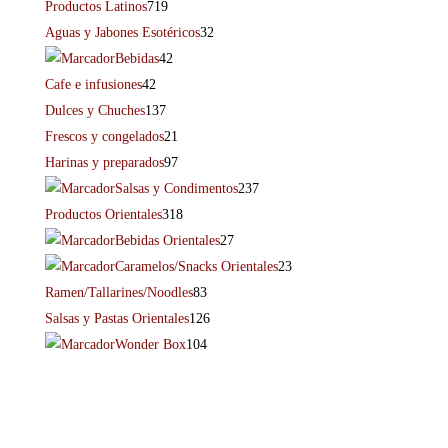
Productos Latinos
719
Aguas y Jabones Esotéricos
32
Bebidas
42
Cafe e infusiones
42
Dulces y Chuches
137
Frescos y congelados
21
Harinas y preparados
97
Salsas y Condimentos
237
Productos Orientales
318
Bebidas Orientales
27
Caramelos/Snacks Orientales
23
Ramen/Tallarines/Noodles
83
Salsas y Pastas Orientales
126
Wonder Box
104