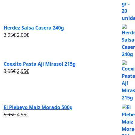
era:
es:
7,95€.
5,95€.
Herdez Salsa Casera 240g
El
El
3,95
€
2,00
€
precio
precio
original
actual
era:
es:
3,95€.
2,00€.
Coexito Pasta Ají Mirasol 215g
El
El
3,95
€
2,95
€
precio
precio
original
actual
era:
es:
3,95€.
2,95€.
El Plebeyo Maiz Morado 500g
El
El
5,95
€
4,95
€
precio
precio
original
actual