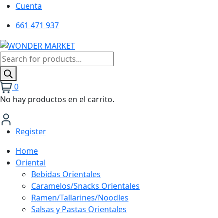
Cuenta
661 471 937
Búsqueda
de
productos
0
No hay productos en el carrito.
Register
Home
Oriental
Bebidas Orientales
Caramelos/Snacks Orientales
Ramen/Tallarines/Noodles
Salsas y Pastas Orientales