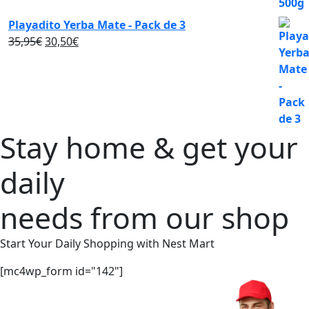
era:
es:
5,95€.
4,95€.
Playadito Yerba Mate - Pack de 3
El
El
35,95
€
30,50
€
precio
precio
original
actual
era:
es:
35,95€.
30,50€.
Stay home & get your
daily
needs from our shop
Start Your Daily Shopping with
Nest Mart
[mc4wp_form id="142"]