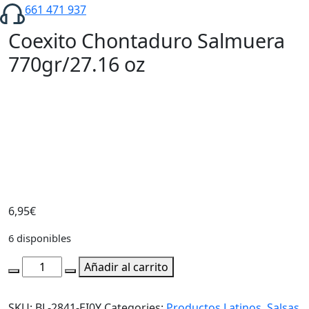
661 471 937
Coexito Chontaduro Salmuera
770gr/27.16 oz
6,95
€
6 disponibles
Coexito
Añadir al carrito
Chontaduro
Salmuera
SKU:
BL-2841-EI0Y
Categories:
Productos Latinos
,
Salsas