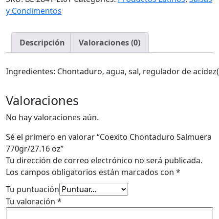
770gr/27.16
y Condimentos
oz
cantidad
Descripción
Valoraciones (0)
Ingredientes: Chontaduro, agua, sal, regulador de acidez(
Valoraciones
No hay valoraciones aún.
Sé el primero en valorar “Coexito Chontaduro Salmuera
770gr/27.16 oz”
Tu dirección de correo electrónico no será publicada.
Los campos obligatorios están marcados con
*
Tu puntuación
Tu valoración
*