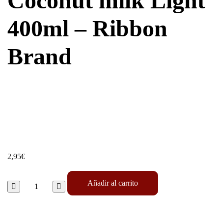
Coconut milk Light
400ml – Ribbon
Brand
2,95
€
Añadir al carrito