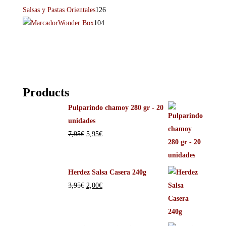
Salsas y Pastas Orientales
126
Wonder Box
104
Products
Pulparindo chamoy 280 gr - 20
unidades
7,95
€
5,95
€
Herdez Salsa Casera 240g
3,95
€
2,00
€