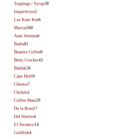
Toppings / Syrup
38
Imperfectos
2
Lee Kum Kee
6
Marcas
568
Aunt Jemima
6
Badia
81
Beanies Coffee
8
Betty Crocker
43
Buldak
36
Cape Herb
9
Cheetos
7
Cholula
1
Coffee-Mate
29
De la Rosa
17
Del Huerto
4
El Yucateco
14
Goldfish
4