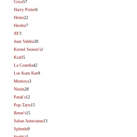
Goya
57
Harry Potter
6
Heinz
22
Herdez
7
JIF
3
Juan Valdez
20
Kernel Season's
1
Kraft
5
La Costeña
42
Lee Kum Kee
9
Momoya
3
Nissin
28
Patak's
12
Pop-Tarts
15
Reese's
15
Salsas Asturianas
13
Splenda
9
Stubb's
5