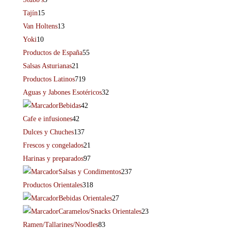
Tajín
15
Van Holtens
13
Yoki
10
Productos de España
55
Salsas Asturianas
21
Productos Latinos
719
Aguas y Jabones Esotéricos
32
Bebidas
42
Cafe e infusiones
42
Dulces y Chuches
137
Frescos y congelados
21
Harinas y preparados
97
Salsas y Condimentos
237
Productos Orientales
318
Bebidas Orientales
27
Caramelos/Snacks Orientales
23
Ramen/Tallarines/Noodles
83