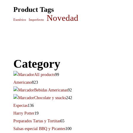
Product Tags
Novedad
Esotérico
Imperfecto
Category
All products
99
Americano
823
Bebidas Americanas
92
Chocolate y snacks
242
Especias
136
Harry Potter
19
Preparados Tartas y Tortitas
65
Salsas especial BBQ y Picantes
100