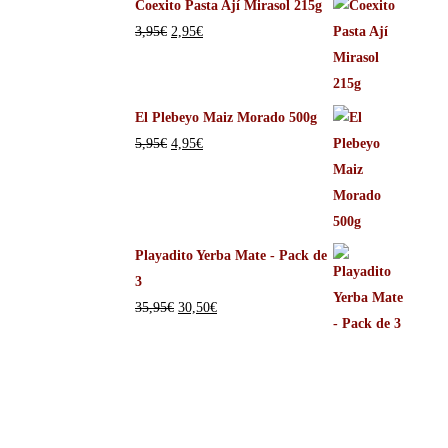
Coexito Pasta Ají Mirasol 215g
3,95
€
2,95
€
El Plebeyo Maiz Morado 500g
5,95
€
4,95
€
Playadito Yerba Mate - Pack de
3
35,95
€
30,50
€