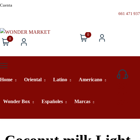
Cuenta
661 471 937
0
0
Home
Oriental
Latino
Americano
661
471
937
Wonder Box
Españoles
Marcas