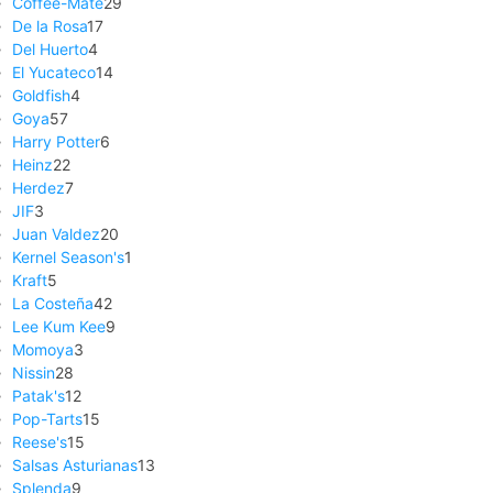
Coffee-Mate
29
De la Rosa
17
Del Huerto
4
El Yucateco
14
Goldfish
4
Goya
57
Harry Potter
6
Heinz
22
Herdez
7
JIF
3
Juan Valdez
20
Kernel Season's
1
Kraft
5
La Costeña
42
Lee Kum Kee
9
Momoya
3
Nissin
28
Patak's
12
Pop-Tarts
15
Reese's
15
Salsas Asturianas
13
Splenda
9