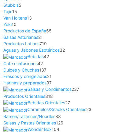
Stubb's
5
Tajín
15
Van Holtens
13
Yoki
10
Productos de España
55
Salsas Asturianas
21
Productos Latinos
719
Aguas y Jabones Esotéricos
32
Bebidas
42
Cafe e infusiones
42
Dulces y Chuches
137
Frescos y congelados
21
Harinas y preparados
97
Salsas y Condimentos
237
Productos Orientales
318
Bebidas Orientales
27
Caramelos/Snacks Orientales
23
Ramen/Tallarines/Noodles
83
Salsas y Pastas Orientales
126
Wonder Box
104