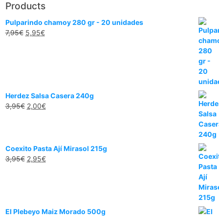
Products
Pulparindo chamoy 280 gr - 20 unidades
7,95
€
5,95
€
Herdez Salsa Casera 240g
3,95
€
2,00
€
Coexito Pasta Ají Mirasol 215g
3,95
€
2,95
€
El Plebeyo Maiz Morado 500g