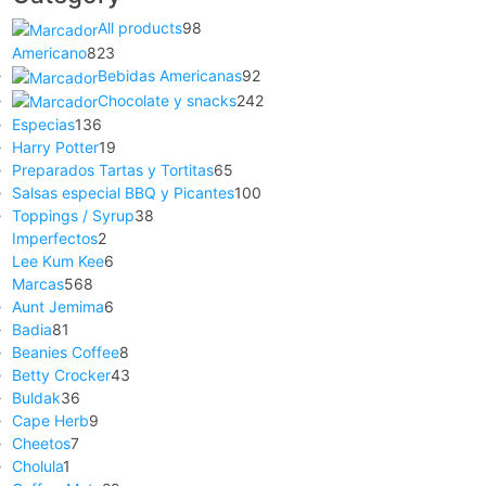
All products
98
Americano
823
Bebidas Americanas
92
Chocolate y snacks
242
Especias
136
Harry Potter
19
Preparados Tartas y Tortitas
65
Salsas especial BBQ y Picantes
100
Toppings / Syrup
38
Imperfectos
2
Lee Kum Kee
6
Marcas
568
Aunt Jemima
6
Badia
81
Beanies Coffee
8
Betty Crocker
43
Buldak
36
Cape Herb
9
Cheetos
7
Cholula
1