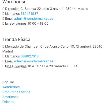
Warehouse
Dirección
C. Secoya 22, piso 3 nave 4, 28044, Madrid
Llámanos
661471937
Email
admin@wondermarket.es
lunes- viernes
10:00 - 18:00
Ver Mapa
Tienda Física
Mercado de Chamberí
C. de Alonso Cano, 10, Chamberí, 28010
Madrid
Llámanos
689627618
Email
admin@wondermarket.es
lunes- viernes
10 a 14 / 17 a 20 Sábado 10 - 14
Ver Mapa
Popular
Wonderbox
Productos Latinos
Americano
Oriental