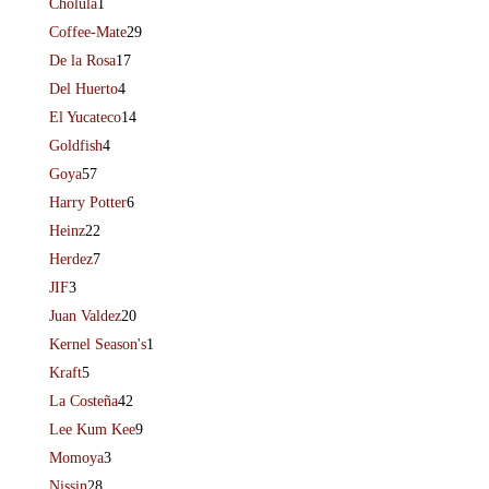
Cholula
1
Coffee-Mate
29
De la Rosa
17
Del Huerto
4
El Yucateco
14
Goldfish
4
Goya
57
Harry Potter
6
Heinz
22
Herdez
7
JIF
3
Juan Valdez
20
Kernel Season's
1
Kraft
5
La Costeña
42
Lee Kum Kee
9
Momoya
3
Nissin
28