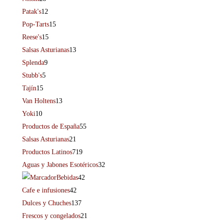
Patak's
12
Pop-Tarts
15
Reese's
15
Salsas Asturianas
13
Splenda
9
Stubb's
5
Tajín
15
Van Holtens
13
Yoki
10
Productos de España
55
Salsas Asturianas
21
Productos Latinos
719
Aguas y Jabones Esotéricos
32
Bebidas
42
Cafe e infusiones
42
Dulces y Chuches
137
Frescos y congelados
21