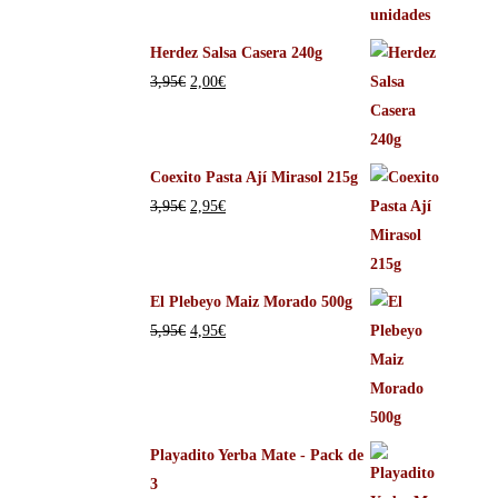
Herdez Salsa Casera 240g
3,95
€
2,00
€
Coexito Pasta Ají Mirasol 215g
3,95
€
2,95
€
El Plebeyo Maiz Morado 500g
5,95
€
4,95
€
Playadito Yerba Mate - Pack de
3