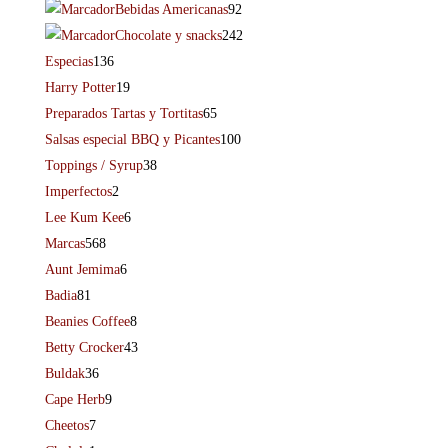
Bebidas Americanas
92
Chocolate y snacks
242
Especias
136
Harry Potter
19
Preparados Tartas y Tortitas
65
Salsas especial BBQ y Picantes
100
Toppings / Syrup
38
Imperfectos
2
Lee Kum Kee
6
Marcas
568
Aunt Jemima
6
Badia
81
Beanies Coffee
8
Betty Crocker
43
Buldak
36
Cape Herb
9
Cheetos
7