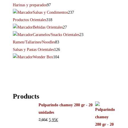
Harinas y preparados
97
Salsas y Condimentos
237
Productos Orientales
318
Bebidas Orientales
27
Caramelos/Snacks Orientales
23
Ramen/Tallarines/Noodles
83
Salsas y Pastas Orientales
126
Wonder Box
104
Products
Pulparindo chamoy 280 gr - 20
unidades
7,95
€
5,95
€