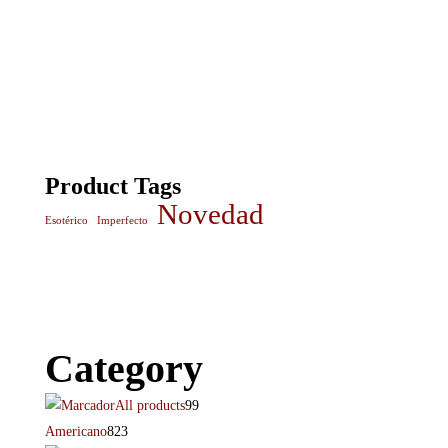
Product Tags
Novedad
Esotérico
Imperfecto
Category
All products
99
Americano
823