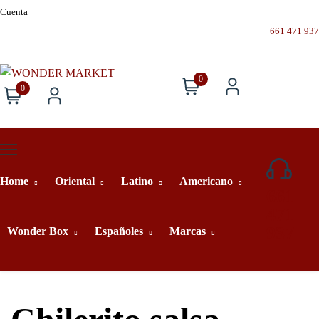
Cuenta
661 471 937
0
0
Home
Oriental
Latino
Americano
661
471
937
Wonder Box
Españoles
Marcas