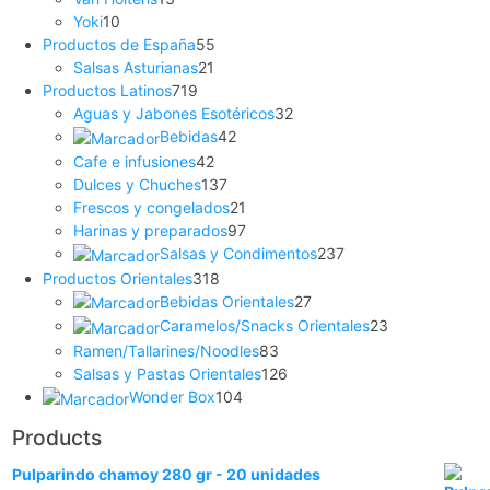
Yoki
10
Productos de España
55
Salsas Asturianas
21
Productos Latinos
719
Aguas y Jabones Esotéricos
32
Bebidas
42
Cafe e infusiones
42
Dulces y Chuches
137
Frescos y congelados
21
Harinas y preparados
97
Salsas y Condimentos
237
Productos Orientales
318
Bebidas Orientales
27
Caramelos/Snacks Orientales
23
Ramen/Tallarines/Noodles
83
Salsas y Pastas Orientales
126
Wonder Box
104
Products
Pulparindo chamoy 280 gr - 20 unidades