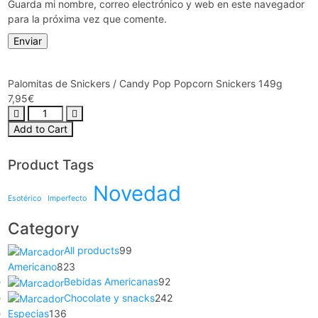
Guarda mi nombre, correo electrónico y web en este navegador
para la próxima vez que comente.
Palomitas de Snickers / Candy Pop Popcorn Snickers 149g
7,95
€
Add to Cart
Product Tags
Novedad
Esotérico
Imperfecto
Category
All products
99
Americano
823
Bebidas Americanas
92
Chocolate y snacks
242
Especias
136