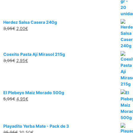
Herdez Salsa Casera 240g
3,95
€
2,00
€
Coexito Pasta Ají Mirasol 215g
3,95
€
2,95
€
El Plebeyo Maiz Morado 500g
5,95
€
4,95
€
Playadito Yerba Mate - Pack de 3
35,95
€
30,50
€