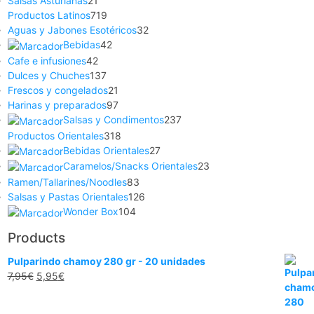
Salsas Asturianas
21
Productos Latinos
719
Aguas y Jabones Esotéricos
32
Bebidas
42
Cafe e infusiones
42
Dulces y Chuches
137
Frescos y congelados
21
Harinas y preparados
97
Salsas y Condimentos
237
Productos Orientales
318
Bebidas Orientales
27
Caramelos/Snacks Orientales
23
Ramen/Tallarines/Noodles
83
Salsas y Pastas Orientales
126
Wonder Box
104
Products
Pulparindo chamoy 280 gr - 20 unidades
7,95
€
5,95
€