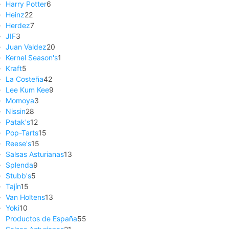
Harry Potter
6
Heinz
22
Herdez
7
JIF
3
Juan Valdez
20
Kernel Season's
1
Kraft
5
La Costeña
42
Lee Kum Kee
9
Momoya
3
Nissin
28
Patak's
12
Pop-Tarts
15
Reese's
15
Salsas Asturianas
13
Splenda
9
Stubb's
5
Tajín
15
Van Holtens
13
Yoki
10
Productos de España
55