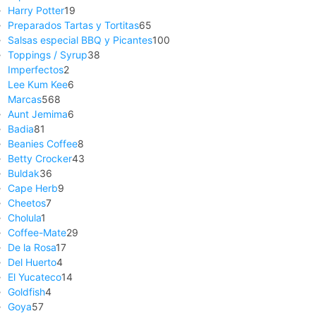
Harry Potter
19
Preparados Tartas y Tortitas
65
Salsas especial BBQ y Picantes
100
Toppings / Syrup
38
Imperfectos
2
Lee Kum Kee
6
Marcas
568
Aunt Jemima
6
Badia
81
Beanies Coffee
8
Betty Crocker
43
Buldak
36
Cape Herb
9
Cheetos
7
Cholula
1
Coffee-Mate
29
De la Rosa
17
Del Huerto
4
El Yucateco
14
Goldfish
4
Goya
57