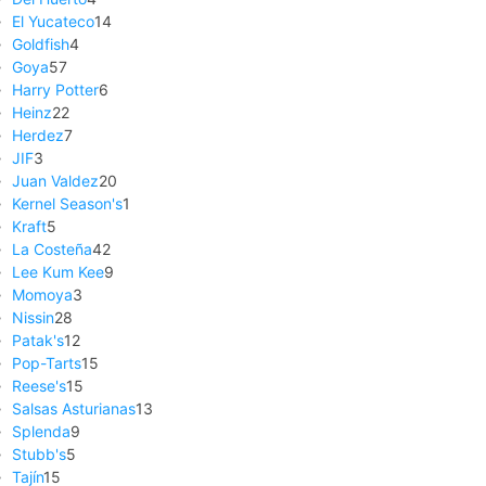
El Yucateco
14
Goldfish
4
Goya
57
Harry Potter
6
Heinz
22
Herdez
7
JIF
3
Juan Valdez
20
Kernel Season's
1
Kraft
5
La Costeña
42
Lee Kum Kee
9
Momoya
3
Nissin
28
Patak's
12
Pop-Tarts
15
Reese's
15
Salsas Asturianas
13
Splenda
9
Stubb's
5
Tajín
15