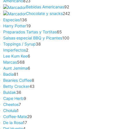
Americano
823
Bebidas Americanas
92
Chocolate y snacks
242
Especias
136
Harry Potter
19
Preparados Tartas y Tortitas
65
Salsas especial BBQ y Picantes
100
Toppings / Syrup
38
Imperfectos
2
Lee Kum Kee
6
Marcas
568
Aunt Jemima
6
Badia
81
Beanies Coffee
8
Betty Crocker
43
Buldak
36
Cape Herb
9
Cheetos
7
Cholula
1
Coffee-Mate
29
De la Rosa
17
Del Huerto
4