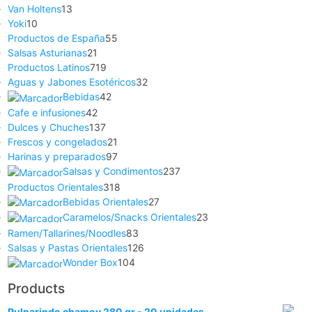
Van Holtens
13
Yoki
10
Productos de España
55
Salsas Asturianas
21
Productos Latinos
719
Aguas y Jabones Esotéricos
32
Bebidas
42
Cafe e infusiones
42
Dulces y Chuches
137
Frescos y congelados
21
Harinas y preparados
97
Salsas y Condimentos
237
Productos Orientales
318
Bebidas Orientales
27
Caramelos/Snacks Orientales
23
Ramen/Tallarines/Noodles
83
Salsas y Pastas Orientales
126
Wonder Box
104
Products
Pulparindo chamoy 280 gr - 20 unidades