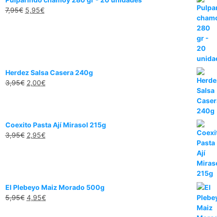
7,95
€
5,95
€
Herdez Salsa Casera 240g
3,95
€
2,00
€
Coexito Pasta Ají Mirasol 215g
3,95
€
2,95
€
El Plebeyo Maiz Morado 500g
5,95
€
4,95
€