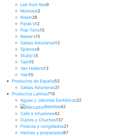
Lee Kum Kee
9
Momoya
3
Nissin
28
Patak's
12
Pop-Tarts
15
Reese's
15
Salsas Asturianas
13
Splenda
9
Stubb's
5
Tajín
15
Van Holtens
13
Yoki
10
Productos de España
55
Salsas Asturianas
21
Productos Latinos
719
Aguas y Jabones Esotéricos
32
Bebidas
42
Cafe e infusiones
42
Dulces y Chuches
137
Frescos y congelados
21
Harinas y preparados
97