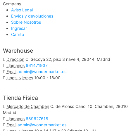
Company
Aviso Legal
Envios y devoluciones
Sobre Nosotros
Ingresar
Carrito
Warehouse
Dirección
C. Secoya 22, piso 3 nave 4, 28044, Madrid
Llámanos
661471937
Email
admin@wondermarket.es
lunes- viernes
10:00 - 18:00
Ver Mapa
Tienda Física
Mercado de Chamberí
C. de Alonso Cano, 10, Chamberí, 28010
Madrid
Llámanos
689627618
Email
admin@wondermarket.es
lunes- viernes
10 a 14 / 17 a 20 Sábado 10 - 14