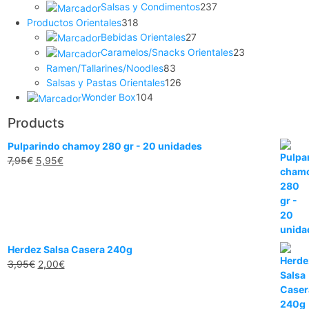
Salsas y Condimentos
237
Productos Orientales
318
Bebidas Orientales
27
Caramelos/Snacks Orientales
23
Ramen/Tallarines/Noodles
83
Salsas y Pastas Orientales
126
Wonder Box
104
Products
Pulparindo chamoy 280 gr - 20 unidades
7,95
€
5,95
€
Herdez Salsa Casera 240g
3,95
€
2,00
€