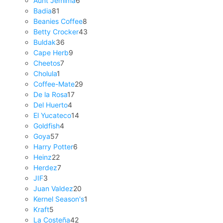
Aunt Jemima
6
Badia
81
Beanies Coffee
8
Betty Crocker
43
Buldak
36
Cape Herb
9
Cheetos
7
Cholula
1
Coffee-Mate
29
De la Rosa
17
Del Huerto
4
El Yucateco
14
Goldfish
4
Goya
57
Harry Potter
6
Heinz
22
Herdez
7
JIF
3
Juan Valdez
20
Kernel Season's
1
Kraft
5
La Costeña
42