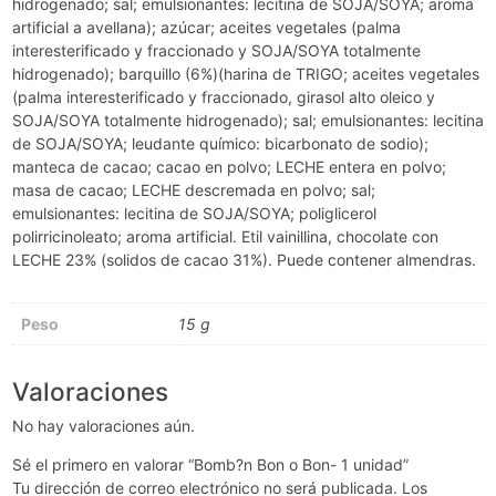
hidrogenado; sal; emulsionantes: lecitina de SOJA/SOYA; aroma
artificial a avellana); azúcar; aceites vegetales (palma
interesterificado y fraccionado y SOJA/SOYA totalmente
hidrogenado); barquillo (6%)(harina de TRIGO; aceites vegetales
(palma interesterificado y fraccionado, girasol alto oleico y
SOJA/SOYA totalmente hidrogenado); sal; emulsionantes: lecitina
de SOJA/SOYA; leudante químico: bicarbonato de sodio);
manteca de cacao; cacao en polvo; LECHE entera en polvo;
masa de cacao; LECHE descremada en polvo; sal;
emulsionantes: lecitina de SOJA/SOYA; poliglicerol
polirricinoleato; aroma artificial. Etil vainillina, chocolate con
LECHE 23% (solidos de cacao 31%). Puede contener almendras.
Peso
15 g
Valoraciones
No hay valoraciones aún.
Sé el primero en valorar “Bomb?n Bon o Bon- 1 unidad”
Tu dirección de correo electrónico no será publicada.
Los