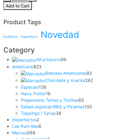
Add to Cart
Product Tags
Novedad
Esotérico
Imperfecto
Category
All products
99
Americano
823
Bebidas Americanas
92
Chocolate y snacks
242
Especias
136
Harry Potter
19
Preparados Tartas y Tortitas
65
Salsas especial BBQ y Picantes
100
Toppings / Syrup
38
Imperfectos
2
Lee Kum Kee
6
Marcas
568