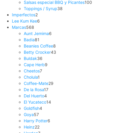
Salsas especial BBQ y Picantes
100
Toppings / Syrup
38
Imperfectos
2
Lee Kum Kee
6
Marcas
568
Aunt Jemima
6
Badia
81
Beanies Coffee
8
Betty Crocker
43
Buldak
36
Cape Herb
9
Cheetos
7
Cholula
1
Coffee-Mate
29
De la Rosa
17
Del Huerto
4
El Yucateco
14
Goldfish
4
Goya
57
Harry Potter
6
Heinz
22