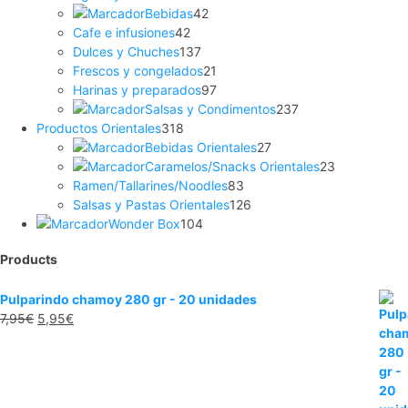
Bebidas
42
Cafe e infusiones
42
Dulces y Chuches
137
Frescos y congelados
21
Harinas y preparados
97
Salsas y Condimentos
237
Productos Orientales
318
Bebidas Orientales
27
Caramelos/Snacks Orientales
23
Ramen/Tallarines/Noodles
83
Salsas y Pastas Orientales
126
Wonder Box
104
Products
Pulparindo chamoy 280 gr - 20 unidades
7,95
€
5,95
€