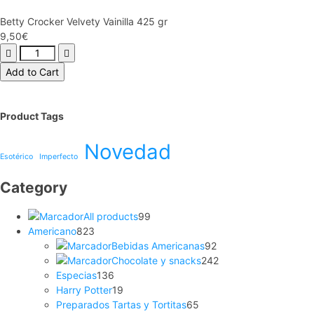
Betty Crocker Velvety Vainilla 425 gr
9,50
€
Add to Cart
Product Tags
Novedad
Esotérico
Imperfecto
Category
All products
99
Americano
823
Bebidas Americanas
92
Chocolate y snacks
242
Especias
136
Harry Potter
19
Preparados Tartas y Tortitas
65