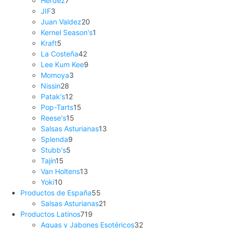
Herdez
7
JIF
3
Juan Valdez
20
Kernel Season's
1
Kraft
5
La Costeña
42
Lee Kum Kee
9
Momoya
3
Nissin
28
Patak's
12
Pop-Tarts
15
Reese's
15
Salsas Asturianas
13
Splenda
9
Stubb's
5
Tajín
15
Van Holtens
13
Yoki
10
Productos de España
55
Salsas Asturianas
21
Productos Latinos
719
Aguas y Jabones Esotéricos
32