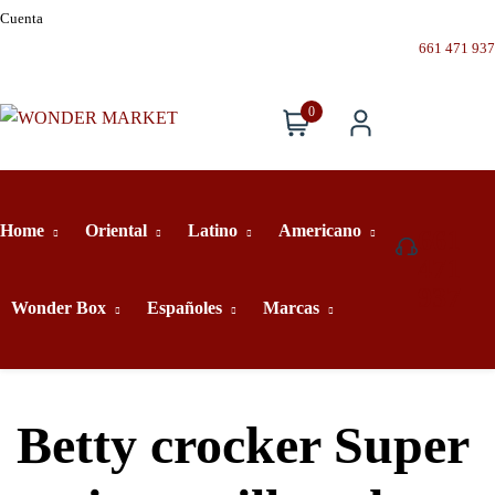
Cuenta
661 471 937
0
Home
Oriental
Latino
Americano
661
471
937
Wonder Box
Españoles
Marcas
Betty crocker Super