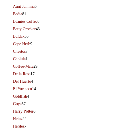
Aunt Jemima
6
Badia
81
Beanies Coffee
8
Betty Crocker
43
Buldak
36
Cape Herb
9
Cheetos
7
Cholula
1
Coffee-Mate
29
De la Rosa
17
Del Huerto
4
El Yucateco
14
Goldfish
4
Goya
57
Harry Potter
6
Heinz
22
Herdez
7