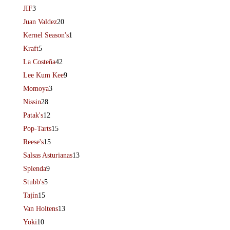
JIF
3
Juan Valdez
20
Kernel Season's
1
Kraft
5
La Costeña
42
Lee Kum Kee
9
Momoya
3
Nissin
28
Patak's
12
Pop-Tarts
15
Reese's
15
Salsas Asturianas
13
Splenda
9
Stubb's
5
Tajín
15
Van Holtens
13
Yoki
10