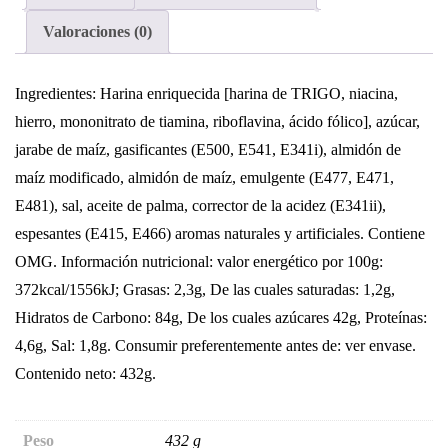
Valoraciones (0)
Ingredientes
: Harina enriquecida [harina de
TRIGO
, niacina,
hierro, mononitrato de tiamina, riboflavina, ácido fólico], azúcar,
jarabe de maíz, gasificantes (E500, E541, E341i), almidón de
maíz modificado, almidón de maíz, emulgente (E477, E471,
E481), sal, aceite de palma, corrector de la acidez (E341ii),
espesantes (E415, E466) aromas naturales y artificiales.
Contiene
OMG. Información nutricional:
valor energético por 100g:
372kcal/1556kJ; Grasas: 2,3g, De las cuales saturadas: 1,2g,
Hidratos de Carbono: 84g, De los cuales azúcares 42g, Proteínas:
4,6g, Sal: 1,8g.
Consumir preferentemente antes de: ver envase.
Contenido neto: 432g.
Peso
432 g