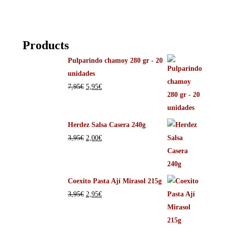
Products
Pulparindo chamoy 280 gr - 20
unidades
7,95
€
5,95
€
Herdez Salsa Casera 240g
3,95
€
2,00
€
Coexito Pasta Ají Mirasol 215g
3,95
€
2,95
€