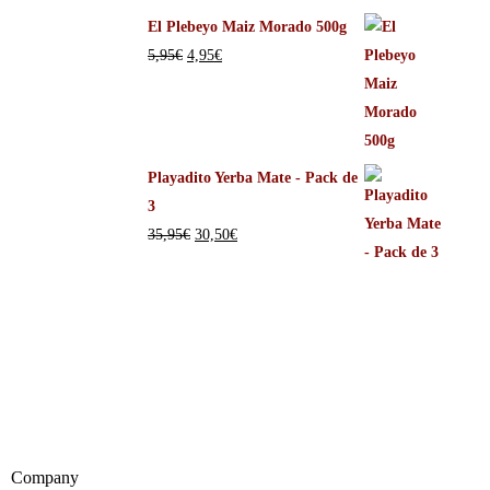
El Plebeyo Maiz Morado 500g
5,95
€
4,95
€
Playadito Yerba Mate - Pack de
3
35,95
€
30,50
€
Company