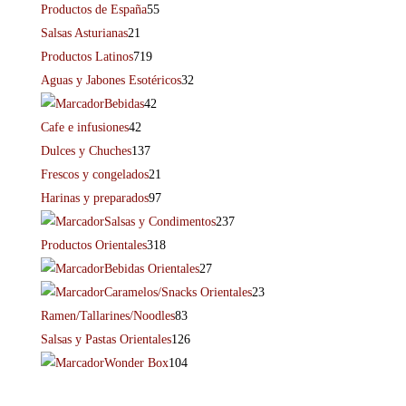
Productos de España
55
Salsas Asturianas
21
Productos Latinos
719
Aguas y Jabones Esotéricos
32
Bebidas
42
Cafe e infusiones
42
Dulces y Chuches
137
Frescos y congelados
21
Harinas y preparados
97
Salsas y Condimentos
237
Productos Orientales
318
Bebidas Orientales
27
Caramelos/Snacks Orientales
23
Ramen/Tallarines/Noodles
83
Salsas y Pastas Orientales
126
Wonder Box
104