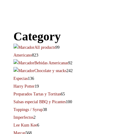
Category
All products
99
Americano
823
Bebidas Americanas
92
Chocolate y snacks
242
Especias
136
Harry Potter
19
Preparados Tartas y Tortitas
65
Salsas especial BBQ y Picantes
100
Toppings / Syrup
38
Imperfectos
2
Lee Kum Kee
6
Marcas
568