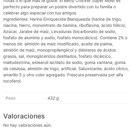
frutas o lo que más te guste. El Betty Crocker Super Moist es
perfecto para preparar un postre divertido con tu familia o
celebrar algo especial con tus amigos.
Ingredientes:
Harina Enriquecida Blanqueada (harina de trigo,
niacina, hierro, mononitrato de tiamina, riboflavina, ácido fólico),
Azúcar, Jarabe de maíz, Levaduras (bicarbonato de sodio,
fosfato de aluminio y sodio, fosfato monocálcico). Contiene 2% o
menos de: almidón de maíz modificado, aceite de palma,
almidón de maíz, monopropilenglicol y diésteres de ácidos
grasos, sal, monoglicéridos destilados, fosfato dicálcico,
maltodextrina, estearoil lactilato de sodio, goma xantana, goma
de celulosa, almidón de trigo, artificial. Saborizante, ácido cítrico,
amarillo 5 y otro color agregado. Frescura preservada por alfa
tocoferol.
Peso
432 g
Valoraciones
No hay valoraciones aún.