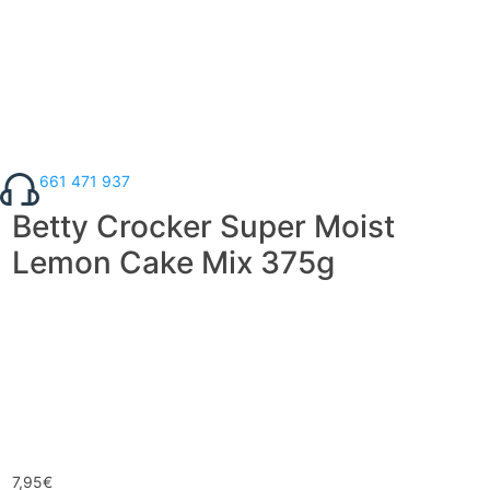
661 471 937
Betty Crocker Super Moist
Lemon Cake Mix 375g
7,95
€