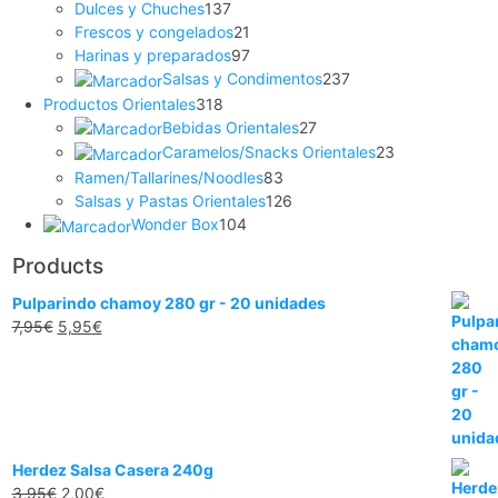
Dulces y Chuches
137
Frescos y congelados
21
Harinas y preparados
97
Salsas y Condimentos
237
Productos Orientales
318
Bebidas Orientales
27
Caramelos/Snacks Orientales
23
Ramen/Tallarines/Noodles
83
Salsas y Pastas Orientales
126
Wonder Box
104
Products
Pulparindo chamoy 280 gr - 20 unidades
7,95
€
5,95
€
Herdez Salsa Casera 240g
3,95
€
2,00
€