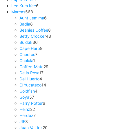
Lee Kum Kee
6
Marcas
568
Aunt Jemima
6
Badia
81
Beanies Coffee
8
Betty Crocker
43
Buldak
36
Cape Herb
9
Cheetos
7
Cholula
1
Coffee-Mate
29
De la Rosa
17
Del Huerto
4
El Yucateco
14
Goldfish
4
Goya
57
Harry Potter
6
Heinz
22
Herdez
7
JIF
3
Juan Valdez
20