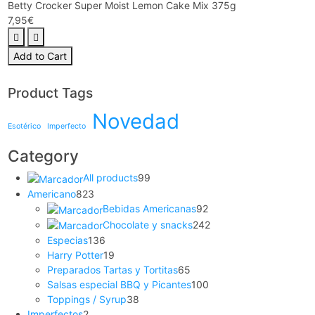
Betty Crocker Super Moist Lemon Cake Mix 375g
7,95
€
Add to Cart
Product Tags
Novedad
Esotérico
Imperfecto
Category
All products
99
Americano
823
Bebidas Americanas
92
Chocolate y snacks
242
Especias
136
Harry Potter
19
Preparados Tartas y Tortitas
65
Salsas especial BBQ y Picantes
100
Toppings / Syrup
38
Imperfectos
2