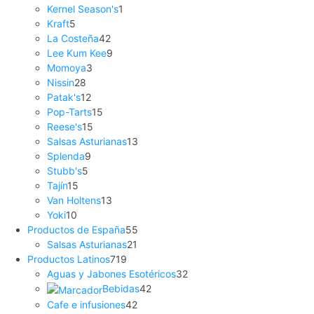
Kernel Season's
1
Kraft
5
La Costeña
42
Lee Kum Kee
9
Momoya
3
Nissin
28
Patak's
12
Pop-Tarts
15
Reese's
15
Salsas Asturianas
13
Splenda
9
Stubb's
5
Tajín
15
Van Holtens
13
Yoki
10
Productos de España
55
Salsas Asturianas
21
Productos Latinos
719
Aguas y Jabones Esotéricos
32
Bebidas
42
Cafe e infusiones
42