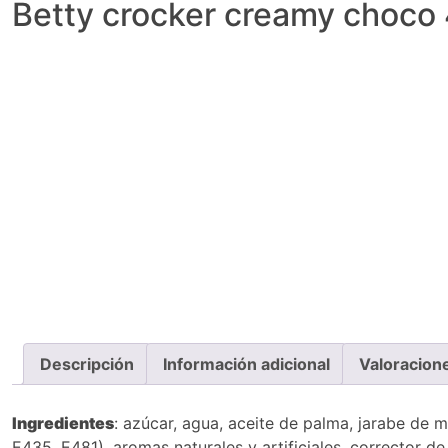
Betty crocker creamy choco
Descripción
Información adicional
Valoracion
Ingredientes
: azúcar, agua, aceite de palma, jarabe de 
E435, E481), aromas naturales y artificiales, corrector de