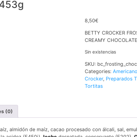
 453g
8,50
€
BETTY CROCKER FRO
CREAMY CHOCOLATE
Sin existencias
SKU:
bc_frosting_cho
Categories:
American
Crocker
,
Preparados T
Tortitas
es (0)
maíz, almidón de maíz, cacao procesado con álcali, sal, emu
 la acidez (E450i),
leche
desnatada, conservante (E202).
C