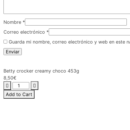
Nombre
*
Correo electrónico
*
Guarda mi nombre, correo electrónico y web en este 
Betty crocker creamy choco 453g
8,50
€
Betty
crocker
Add to Cart
creamy
choco
453g
cantidad