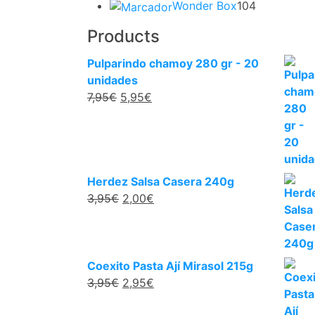
104
prod
Wonder Box
104
productos
Products
Pulparindo chamoy 280 gr - 20
unidades
El
El
7,95
€
5,95
€
precio
precio
original
actual
era:
es:
7,95€.
5,95€.
Herdez Salsa Casera 240g
El
El
3,95
€
2,00
€
precio
precio
original
actual
era:
es:
3,95€.
2,00€.
Coexito Pasta Ají Mirasol 215g
El
El
3,95
€
2,95
€
precio
precio