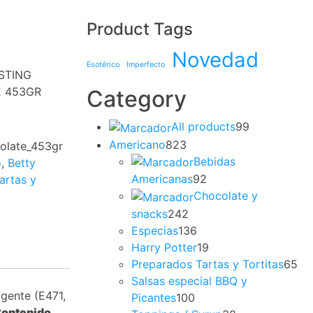
Product Tags
Novedad
Esotérico
Imperfecto
STING
 453GR
Category
99
All products
99
productos
823
Americano
823
colate_453gr
productos
Bebidas
o
,
Betty
92
Americanas
92
artas y
productos
Chocolate y
242
snacks
242
productos
136
Especias
136
productos
19
Harry Potter
19
productos
65
Preparados Tartas y Tortitas
65
pr
Salsas especial BBQ y
lgente (E471,
100
Picantes
100
ontenido