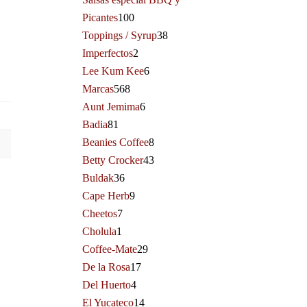
Picantes
100
Toppings / Syrup
38
Imperfectos
2
Lee Kum Kee
6
Marcas
568
Aunt Jemima
6
Badia
81
Beanies Coffee
8
Betty Crocker
43
Buldak
36
Cape Herb
9
Cheetos
7
Cholula
1
Coffee-Mate
29
De la Rosa
17
Del Huerto
4
El Yucateco
14