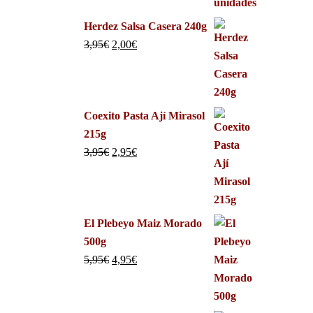
Herdez Salsa Casera 240g
3,95
€
2,00
€
Coexito Pasta Ají Mirasol
215g
3,95
€
2,95
€
El Plebeyo Maiz Morado
500g
5,95
€
4,95
€