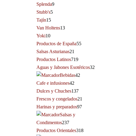
Splenda
9
Stubb's
5
Tajín
15
Van Holtens
13
Yoki
10
Productos de España
55
Salsas Asturianas
21
Productos Latinos
719
Aguas y Jabones Esotéricos
32
Bebidas
42
Cafe e infusiones
42
Dulces y Chuches
137
Frescos y congelados
21
Harinas y preparados
97
Salsas y
Condimentos
237
Productos Orientales
318