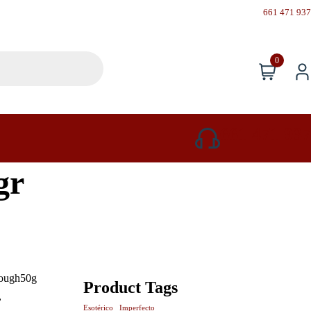
661 471 937
0
661 471 937
gr
ough50g
Product Tags
,
Esotérico
Imperfecto