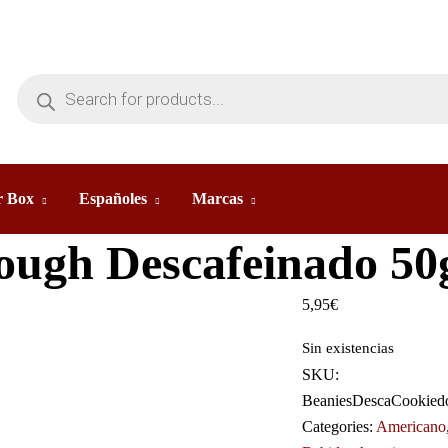
 Box
Españoles
Marcas
ough Descafeinado 50
5,95
€
Sin existencias
SKU:
BeaniesDescaCookied
Categories:
Americano