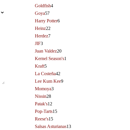
Goldfish
4
Goya
57
Harry Potter
6
Heinz
22
Herdez
7
JIF
3
Juan Valdez
20
Kernel Season's
1
Kraft
5
La Costeña
42
Lee Kum Kee
9
Momoya
3
Nissin
28
Patak's
12
Pop-Tarts
15
Reese's
15
Salsas Asturianas
13