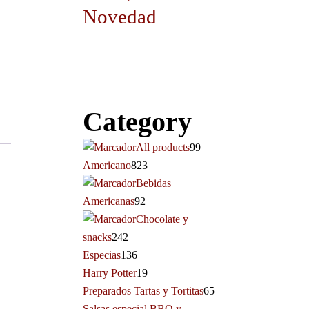
Novedad
Category
All products
99
Americano
823
Bebidas
Americanas
92
Chocolate y
snacks
242
Especias
136
Harry Potter
19
Preparados Tartas y Tortitas
65
Salsas especial BBQ y