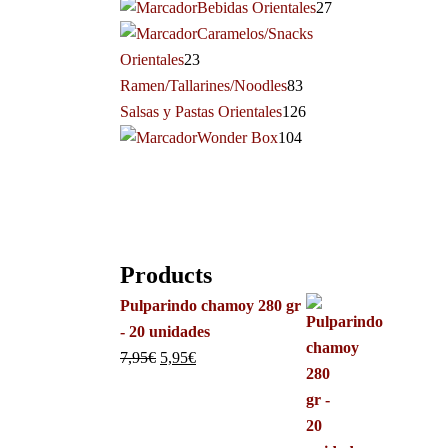
Bebidas Orientales
27
Caramelos/Snacks
Orientales
23
Ramen/Tallarines/Noodles
83
Salsas y Pastas Orientales
126
Wonder Box
104
Products
Pulparindo chamoy 280 gr
- 20 unidades
7,95
€
5,95
€