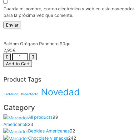
Guarda mi nombre, correo electrónico y web en este navegador
para la próxima vez que comente.
Baldom Orégano Ranchero 90gr
2,95
€
Add to Cart
Product Tags
Novedad
Esotérico
Imperfecto
Category
All products
99
Americano
823
Bebidas Americanas
92
Chocolate y snacks
242