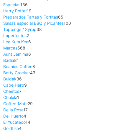
Especias
136
Harry Potter
19
Preparados Tartas y Tortitas
65
Salsas especial BBQ y Picantes
100
Toppings / Syrup
38
Imperfectos
2
Lee Kum Kee
6
Marcas
568
Aunt Jemima
6
Badia
81
Beanies Coffee
8
Betty Crocker
43
Buldak
36
Cape Herb
9
Cheetos
7
Cholula
1
Coffee-Mate
29
De la Rosa
17
Del Huerto
4
El Yucateco
14
Goldfish
4