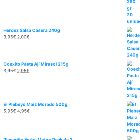
Herdez Salsa Casera 240g
3,95
€
2,00
€
Coexito Pasta Ají Mirasol 215g
3,95
€
2,95
€
El Plebeyo Maiz Morado 500g
5,95
€
4,95
€
Playadito Yerba Mate - Pack de 3