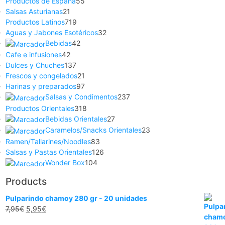
Productos de España
55
Salsas Asturianas
21
Productos Latinos
719
Aguas y Jabones Esotéricos
32
Bebidas
42
Cafe e infusiones
42
Dulces y Chuches
137
Frescos y congelados
21
Harinas y preparados
97
Salsas y Condimentos
237
Productos Orientales
318
Bebidas Orientales
27
Caramelos/Snacks Orientales
23
Ramen/Tallarines/Noodles
83
Salsas y Pastas Orientales
126
Wonder Box
104
Products
Pulparindo chamoy 280 gr - 20 unidades
7,95
€
5,95
€