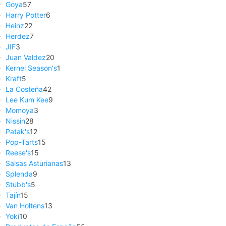
Goya
57
Harry Potter
6
Heinz
22
Herdez
7
JIF
3
Juan Valdez
20
Kernel Season's
1
Kraft
5
La Costeña
42
Lee Kum Kee
9
Momoya
3
Nissin
28
Patak's
12
Pop-Tarts
15
Reese's
15
Salsas Asturianas
13
Splenda
9
Stubb's
5
Tajín
15
Van Holtens
13
Yoki
10