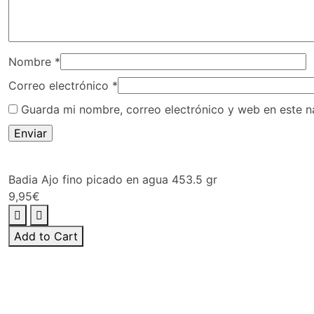
Nombre
*
Correo electrónico
*
Guarda mi nombre, correo electrónico y web en este 
Badia Ajo fino picado en agua 453.5 gr
9,95
€
Badia
Ajo
Add to Cart
fino
picado
en
agua
453.5