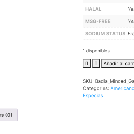
HALAL
Ye
MSG-FREE
Ye
SODIUM STATUS
Fr
1 disponibles
Badia
Añadir al carr
Ajo
fino
SKU:
Badia_Minced_Ga
picado
Categories:
American
en
Especias
agua
453.5
gr
es (0)
cantidad