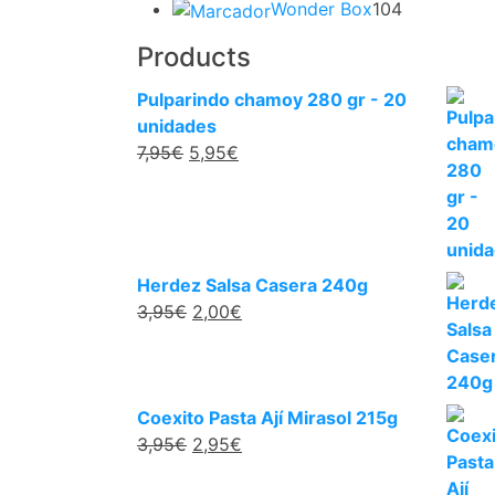
104
prod
Wonder Box
104
productos
Products
Pulparindo chamoy 280 gr - 20
unidades
El
El
7,95
€
5,95
€
precio
precio
original
actual
era:
es:
7,95€.
5,95€.
Herdez Salsa Casera 240g
El
El
3,95
€
2,00
€
precio
precio
original
actual
era:
es:
3,95€.
2,00€.
Coexito Pasta Ají Mirasol 215g
El
El
3,95
€
2,95
€
precio
precio