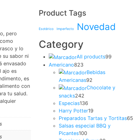
Product Tags
Novedad
Esotérico
Imperfecto
o, pero
z como
Category
frasco y lo
 su sabor ni
99
All products
99
á envasado
productos
823
Americano
823
 ajo es
productos
Bebidas
ndimento, es
92
Americanas
92
 alimento con
productos
Chocolate y
ara tu salud.
242
snacks
242
alquier
productos
136
Especias
136
productos
19
Harry Potter
19
productos
65
Preparados Tartas y Tortitas
65
s
pr
Salsas especial BBQ y
100
Picantes
100
s