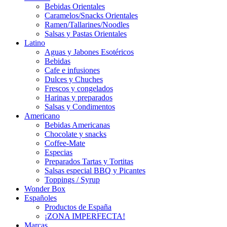
Bebidas Orientales
Caramelos/Snacks Orientales
Ramen/Tallarines/Noodles
Salsas y Pastas Orientales
Latino
Aguas y Jabones Esotéricos
Bebidas
Cafe e infusiones
Dulces y Chuches
Frescos y congelados
Harinas y preparados
Salsas y Condimentos
Americano
Bebidas Americanas
Chocolate y snacks
Coffee-Mate
Especias
Preparados Tartas y Tortitas
Salsas especial BBQ y Picantes
Toppings / Syrup
Wonder Box
Españoles
Productos de España
¡ZONA IMPERFECTA!
Marcas