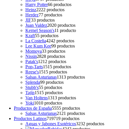
Harry Potter
6
6 productos
Heinz
22
22 productos
Herdez
7
7 productos
JIF
3
3 productos
Juan Valdez
20
20 productos
Kernel Season's
1
1 producto
Kraft
5
5 productos
La Costeña
42
42 productos
Lee Kum Kee
9
9 productos
Momoya
3
3 productos
Nissin
28
28 productos
Patak's
12
12 productos
Pop-Tarts
15
15 productos
Reese's
15
15 productos
Salsas Asturianas
13
13 productos
Splenda
9
9 productos
Stubb's
5
5 productos
Tajín
15
15 productos
Van Holtens
13
13 productos
Yoki
10
10 productos
Productos de España
55
55 productos
Salsas Asturianas
21
21 productos
Productos Latinos
719
719 productos
Aguas y Jabones Esotéricos
32
32 productos
Bebidas
42
42 productos