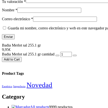
Tu valoración
*
Nombre
*
Correo electrónico
*
Guarda mi nombre, correo electrónico y web en este navegador p
Badia Merlot sal 255.1 gr
9,95
€
Badia Merlot sal 255.1 gr cantidad
Add to Cart
Product Tags
Novedad
Esotérico
Imperfecto
Category
All products
99
99 productos