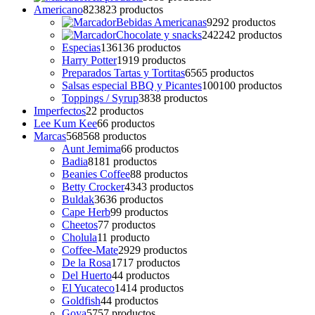
Americano
823
823 productos
Bebidas Americanas
92
92 productos
Chocolate y snacks
242
242 productos
Especias
136
136 productos
Harry Potter
19
19 productos
Preparados Tartas y Tortitas
65
65 productos
Salsas especial BBQ y Picantes
100
100 productos
Toppings / Syrup
38
38 productos
Imperfectos
2
2 productos
Lee Kum Kee
6
6 productos
Marcas
568
568 productos
Aunt Jemima
6
6 productos
Badia
81
81 productos
Beanies Coffee
8
8 productos
Betty Crocker
43
43 productos
Buldak
36
36 productos
Cape Herb
9
9 productos
Cheetos
7
7 productos
Cholula
1
1 producto
Coffee-Mate
29
29 productos
De la Rosa
17
17 productos
Del Huerto
4
4 productos
El Yucateco
14
14 productos
Goldfish
4
4 productos
Goya
57
57 productos