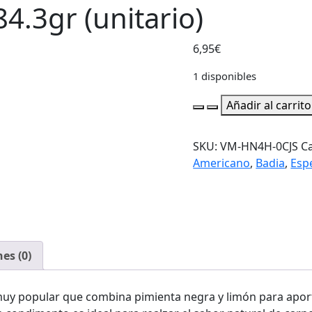
.3gr (unitario)
6,95
€
1 disponibles
Badia
Añadir al carrito
Lemon
Pepper
SKU:
VM-HN4H-0CJS
Ca
184.3gr
Americano
,
Badia
,
Esp
(unitario)
cantidad
es (0)
muy popular que combina pimienta negra y limón para apor