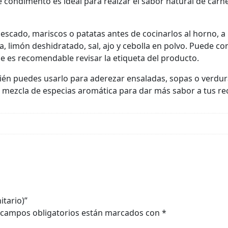
te condimento es ideal para realzar el sabor natural de car
scado, mariscos o patatas antes de cocinarlos al horno, a 
ra, limón deshidratado, sal, ajo y cebolla en polvo. Puede c
ue es recomendable revisar la etiqueta del producto.
bién puedes usarlo para aderezar ensaladas, sopas o verdur
mezcla de especias aromática para dar más sabor a tus re
itario)”
 campos obligatorios están marcados con
*