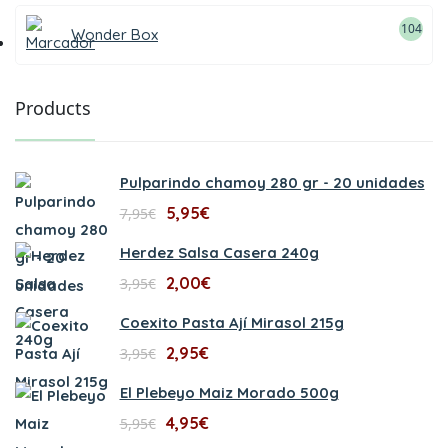
104
Wonder Box
Products
Pulparindo chamoy 280 gr - 20 unidades
5,95
€
7,95
€
Herdez Salsa Casera 240g
2,00
€
3,95
€
Coexito Pasta Ají Mirasol 215g
2,95
€
3,95
€
El Plebeyo Maiz Morado 500g
4,95
€
5,95
€