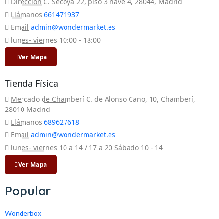
Dirección
C. Secoya 22, piso 3 nave 4, 28044, Madrid
Llámanos
661471937
Email
admin@wondermarket.es
lunes- viernes
10:00 - 18:00
Ver Mapa
Tienda Física
Mercado de Chamberí
C. de Alonso Cano, 10, Chamberí,
28010 Madrid
Llámanos
689627618
Email
admin@wondermarket.es
lunes- viernes
10 a 14 / 17 a 20 Sábado 10 - 14
Ver Mapa
Popular
Wonderbox