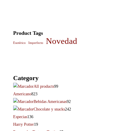
Product Tags
Novedad
Esotérico
Imperfecto
Category
All products
99
Americano
823
Bebidas Americanas
92
Chocolate y snacks
242
Especias
136
Harry Potter
19