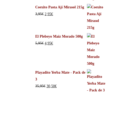
Coexito Pasta Ají Mirasol 215g
3,95
€
2,95
€
El Plebeyo Maiz Morado 500g
5,95
€
4,95
€
Playadito Yerba Mate - Pack de
3
35,95
€
30,50
€