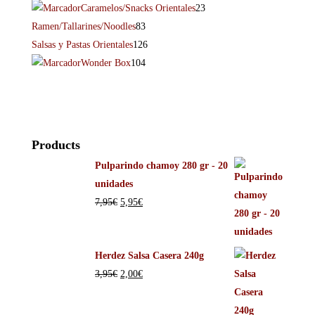
Caramelos/Snacks Orientales
23
Ramen/Tallarines/Noodles
83
Salsas y Pastas Orientales
126
Wonder Box
104
Products
Pulparindo chamoy 280 gr - 20
unidades
7,95
€
5,95
€
Herdez Salsa Casera 240g
3,95
€
2,00
€