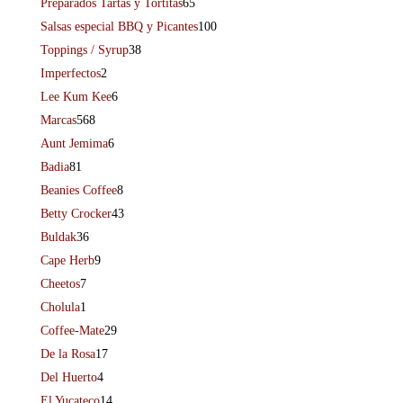
Preparados Tartas y Tortitas
65
Salsas especial BBQ y Picantes
100
Toppings / Syrup
38
Imperfectos
2
Lee Kum Kee
6
Marcas
568
Aunt Jemima
6
Badia
81
Beanies Coffee
8
Betty Crocker
43
Buldak
36
Cape Herb
9
Cheetos
7
Cholula
1
Coffee-Mate
29
De la Rosa
17
Del Huerto
4
El Yucateco
14