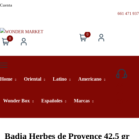
Cuenta
661 471 937
0
0
Home
Oriental
Latino
Americano
661
471
937
Wonder Box
Españoles
Marcas
Badia Herbes de Provence 42.5 gr