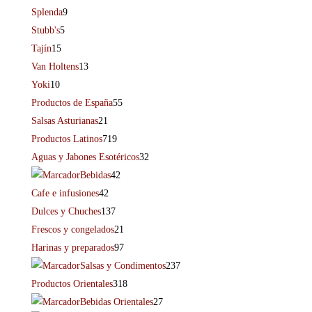
Splenda
9
Stubb's
5
Tajín
15
Van Holtens
13
Yoki
10
Productos de España
55
Salsas Asturianas
21
Productos Latinos
719
Aguas y Jabones Esotéricos
32
Bebidas
42
Cafe e infusiones
42
Dulces y Chuches
137
Frescos y congelados
21
Harinas y preparados
97
Salsas y Condimentos
237
Productos Orientales
318
Bebidas Orientales
27