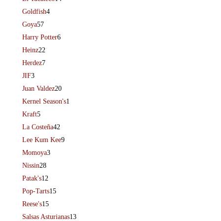
Goldfish
4
Goya
57
Harry Potter
6
Heinz
22
Herdez
7
JIF
3
Juan Valdez
20
Kernel Season's
1
Kraft
5
La Costeña
42
Lee Kum Kee
9
Momoya
3
Nissin
28
Patak's
12
Pop-Tarts
15
Reese's
15
Salsas Asturianas
13