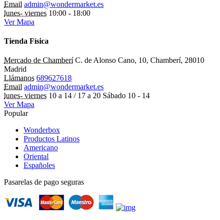
Email
admin@wondermarket.es
lunes- viernes
10:00 - 18:00
Ver Mapa
Tienda Física
Mercado de Chamberí
C. de Alonso Cano, 10, Chamberí, 28010
Madrid
Llámanos
689627618
Email
admin@wondermarket.es
lunes- viernes
10 a 14 / 17 a 20 Sábado 10 - 14
Ver Mapa
Popular
Wonderbox
Productos Latinos
Americano
Oriental
Españoles
Pasarelas de pago seguras