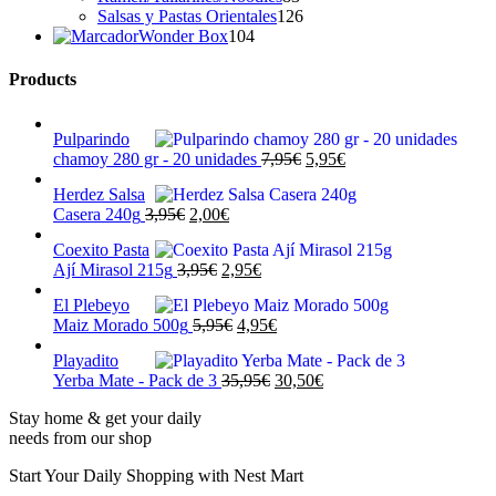
productos
126
Salsas y Pastas Orientales
126
104
productos
Wonder Box
104
productos
Products
Pulparindo
El
El
chamoy 280 gr - 20 unidades
7,95
€
5,95
€
precio
precio
Herdez Salsa
original
actual
El
El
Casera 240g
3,95
€
2,00
€
era:
es:
precio
precio
7,95€.
5,95€.
Coexito Pasta
original
actual
El
El
Ají Mirasol 215g
3,95
€
2,95
€
era:
es:
precio
precio
3,95€.
2,00€.
El Plebeyo
original
actual
El
El
Maiz Morado 500g
5,95
€
4,95
€
era:
es:
precio
precio
3,95€.
2,95€.
Playadito
original
actual
El
El
Yerba Mate - Pack de 3
35,95
€
30,50
€
era:
es:
precio
precio
5,95€.
4,95€.
Stay home & get your daily
original
actual
needs from our shop
era:
es:
35,95€.
30,50€.
Start Your Daily Shopping with
Nest Mart