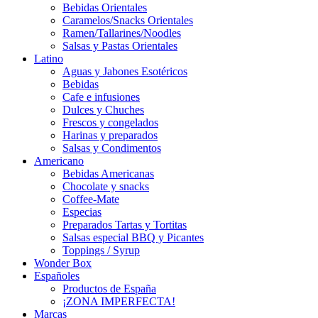
Bebidas Orientales
Caramelos/Snacks Orientales
Ramen/Tallarines/Noodles
Salsas y Pastas Orientales
Latino
Aguas y Jabones Esotéricos
Bebidas
Cafe e infusiones
Dulces y Chuches
Frescos y congelados
Harinas y preparados
Salsas y Condimentos
Americano
Bebidas Americanas
Chocolate y snacks
Coffee-Mate
Especias
Preparados Tartas y Tortitas
Salsas especial BBQ y Picantes
Toppings / Syrup
Wonder Box
Españoles
Productos de España
¡ZONA IMPERFECTA!
Marcas