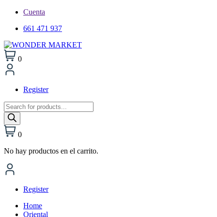
Cuenta
661 471 937
0
Register
Búsqueda
de
productos
0
No hay productos en el carrito.
Register
Home
Oriental