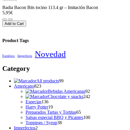
Badia Bacon Bits tocino 113.4 gr – Imitación Bacon
5,95
€
Badia
Bacon
Add to Cart
Bits
tocino
113.4
Product Tags
gr
-
Novedad
Imitación
Esotérico
Imperfecto
Bacon
cantidad
Category
99
All products
99
823
productos
Americano
823
productos
92
Bebidas Americanas
92
productos
242
Chocolate y snacks
242
136
productos
Especias
136
productos
19
Harry Potter
19
productos
65
Preparados Tartas y Tortitas
65
productos
100
Salsas especial BBQ y Picantes
100
38
productos
Toppings / Syrup
38
2
productos
Imperfectos
2