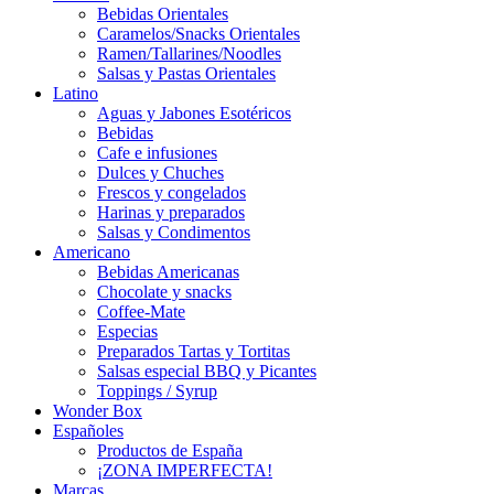
Bebidas Orientales
Caramelos/Snacks Orientales
Ramen/Tallarines/Noodles
Salsas y Pastas Orientales
Latino
Aguas y Jabones Esotéricos
Bebidas
Cafe e infusiones
Dulces y Chuches
Frescos y congelados
Harinas y preparados
Salsas y Condimentos
Americano
Bebidas Americanas
Chocolate y snacks
Coffee-Mate
Especias
Preparados Tartas y Tortitas
Salsas especial BBQ y Picantes
Toppings / Syrup
Wonder Box
Españoles
Productos de España
¡ZONA IMPERFECTA!
Marcas