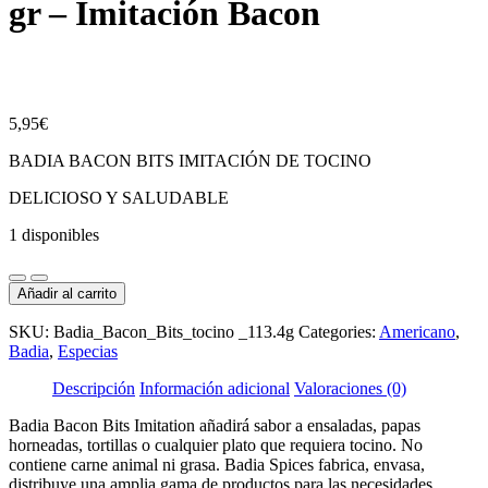
gr – Imitación Bacon
5,95
€
BADIA BACON BITS IMITACIÓN DE TOCINO
DELICIOSO Y SALUDABLE
1 disponibles
Badia
Bacon
Añadir al carrito
Bits
tocino
SKU:
Badia_Bacon_Bits_tocino _113.4g
Categories:
Americano
,
113.4
Badia
,
Especias
gr
-
Descripción
Información adicional
Valoraciones (0)
Imitación
Badia Bacon Bits Imitation añadirá sabor a ensaladas, papas
Bacon
horneadas, tortillas o cualquier plato que requiera tocino. No
cantidad
contiene carne animal ni grasa. Badia Spices fabrica, envasa,
distribuye una amplia gama de productos para las necesidades