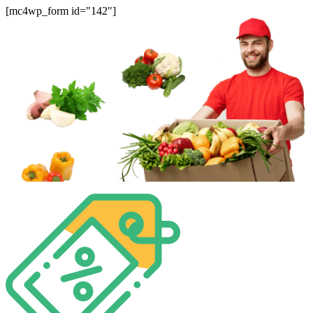
[mc4wp_form id="142"]