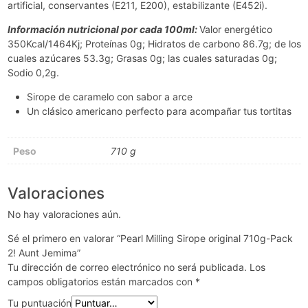
artificial, conservantes (E211, E200), estabilizante (E452i).
Información nutricional por cada 100ml:
Valor energético
350Kcal/1464Kj; Proteínas 0g; Hidratos de carbono 86.7g; de los
cuales azúcares 53.3g; Grasas 0g; las cuales saturadas 0g;
Sodio 0,2g.
Sirope de caramelo con sabor a arce
Un clásico americano perfecto para acompañar tus tortitas
Peso
710 g
Valoraciones
No hay valoraciones aún.
Sé el primero en valorar “Pearl Milling Sirope original 710g-Pack
2! Aunt Jemima”
Tu dirección de correo electrónico no será publicada.
Los
campos obligatorios están marcados con
*
Tu puntuación