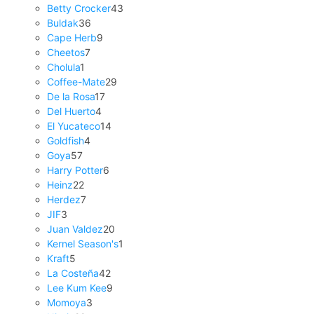
Betty Crocker
43
Buldak
36
Cape Herb
9
Cheetos
7
Cholula
1
Coffee-Mate
29
De la Rosa
17
Del Huerto
4
El Yucateco
14
Goldfish
4
Goya
57
Harry Potter
6
Heinz
22
Herdez
7
JIF
3
Juan Valdez
20
Kernel Season's
1
Kraft
5
La Costeña
42
Lee Kum Kee
9
Momoya
3