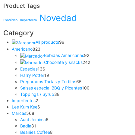
Product Tags
Novedad
Esotérico
Imperfecto
Category
All products
99
Americano
823
Bebidas Americanas
92
Chocolate y snacks
242
Especias
136
Harry Potter
19
Preparados Tartas y Tortitas
65
Salsas especial BBQ y Picantes
100
Toppings / Syrup
38
Imperfectos
2
Lee Kum Kee
6
Marcas
568
Aunt Jemima
6
Badia
81
Beanies Coffee
8