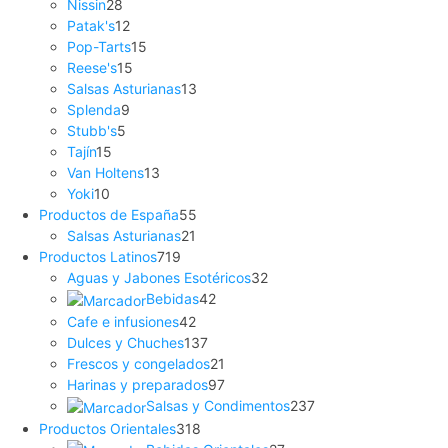
Nissin
28
Patak's
12
Pop-Tarts
15
Reese's
15
Salsas Asturianas
13
Splenda
9
Stubb's
5
Tajín
15
Van Holtens
13
Yoki
10
Productos de España
55
Salsas Asturianas
21
Productos Latinos
719
Aguas y Jabones Esotéricos
32
Bebidas
42
Cafe e infusiones
42
Dulces y Chuches
137
Frescos y congelados
21
Harinas y preparados
97
Salsas y Condimentos
237
Productos Orientales
318