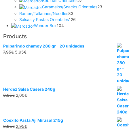
Bebidas Orientales
27
Caramelos/Snacks Orientales
23
Ramen/Tallarines/Noodles
83
Salsas y Pastas Orientales
126
Wonder Box
104
Products
Pulparindo chamoy 280 gr - 20 unidades
7,95
€
5,95
€
Herdez Salsa Casera 240g
3,95
€
2,00
€
Coexito Pasta Ají Mirasol 215g
3,95
€
2,95
€