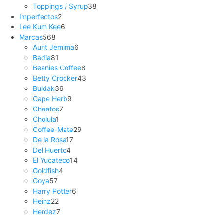
Toppings / Syrup
38
Imperfectos
2
Lee Kum Kee
6
Marcas
568
Aunt Jemima
6
Badia
81
Beanies Coffee
8
Betty Crocker
43
Buldak
36
Cape Herb
9
Cheetos
7
Cholula
1
Coffee-Mate
29
De la Rosa
17
Del Huerto
4
El Yucateco
14
Goldfish
4
Goya
57
Harry Potter
6
Heinz
22
Herdez
7