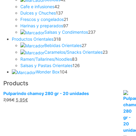
Cafe e infusiones
42
Dulces y Chuches
137
Frescos y congelados
21
Harinas y preparados
97
Salsas y Condimentos
237
Productos Orientales
318
Bebidas Orientales
27
Caramelos/Snacks Orientales
23
Ramen/Tallarines/Noodles
83
Salsas y Pastas Orientales
126
Wonder Box
104
Products
Pulparindo chamoy 280 gr - 20 unidades
7,95
€
5,95
€