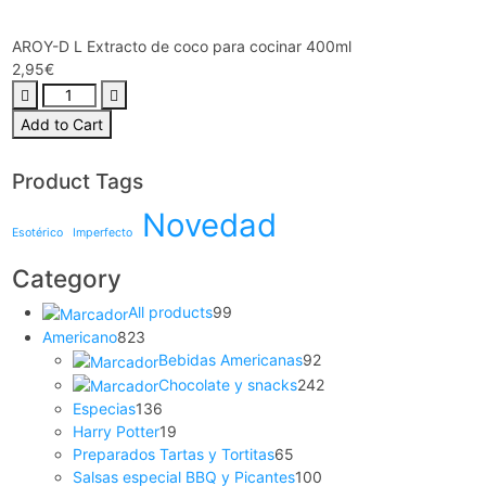
AROY-D L Extracto de coco para cocinar 400ml
2,95
€
Add to Cart
Product Tags
Novedad
Esotérico
Imperfecto
Category
All products
99
Americano
823
Bebidas Americanas
92
Chocolate y snacks
242
Especias
136
Harry Potter
19
Preparados Tartas y Tortitas
65
Salsas especial BBQ y Picantes
100