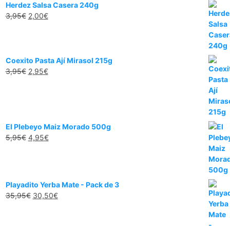
Herdez Salsa Casera 240g
3,95
€
2,00
€
Coexito Pasta Ají Mirasol 215g
3,95
€
2,95
€
El Plebeyo Maiz Morado 500g
5,95
€
4,95
€
Playadito Yerba Mate - Pack de 3
35,95
€
30,50
€