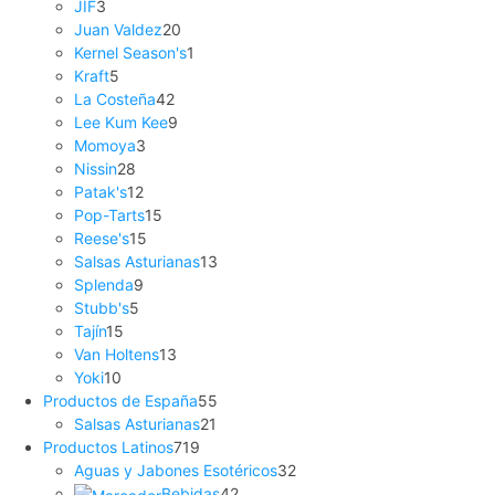
JIF
3
Juan Valdez
20
Kernel Season's
1
Kraft
5
La Costeña
42
Lee Kum Kee
9
Momoya
3
Nissin
28
Patak's
12
Pop-Tarts
15
Reese's
15
Salsas Asturianas
13
Splenda
9
Stubb's
5
Tajín
15
Van Holtens
13
Yoki
10
Productos de España
55
Salsas Asturianas
21
Productos Latinos
719
Aguas y Jabones Esotéricos
32
Bebidas
42