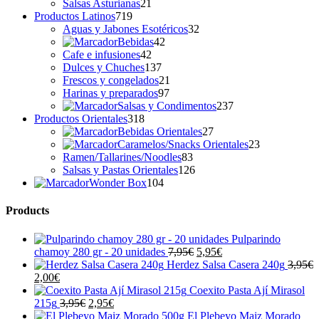
productos
21
Salsas Asturianas
21
719
productos
Productos Latinos
719
productos
32
Aguas y Jabones Esotéricos
32
42
productos
Bebidas
42
42
productos
Cafe e infusiones
42
productos
137
Dulces y Chuches
137
productos
21
Frescos y congelados
21
97
productos
Harinas y preparados
97
productos
237
Salsas y Condimentos
237
318
productos
Productos Orientales
318
productos
27
Bebidas Orientales
27
productos
23
Caramelos/Snacks Orientales
23
83
productos
Ramen/Tallarines/Noodles
83
productos
126
Salsas y Pastas Orientales
126
104
productos
Wonder Box
104
productos
Products
Pulparindo
El
El
chamoy 280 gr - 20 unidades
7,95
€
5,95
€
precio
precio
Herdez Salsa Casera 240g
3,95
€
El
El
original
actual
2,00
€
precio
precio
era:
es:
Coexito Pasta Ají Mirasol
original
actual
El
El
7,95€.
5,95€.
215g
3,95
€
2,95
€
era:
es:
precio
precio
El Plebeyo Maiz Morado