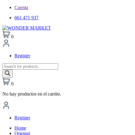
Cuenta
661 471 937
0
Register
Búsqueda
de
productos
0
No hay productos en el carrito.
Register
Home
Oriental