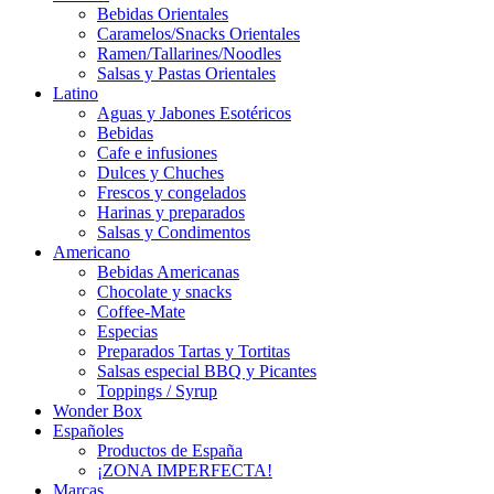
Bebidas Orientales
Caramelos/Snacks Orientales
Ramen/Tallarines/Noodles
Salsas y Pastas Orientales
Latino
Aguas y Jabones Esotéricos
Bebidas
Cafe e infusiones
Dulces y Chuches
Frescos y congelados
Harinas y preparados
Salsas y Condimentos
Americano
Bebidas Americanas
Chocolate y snacks
Coffee-Mate
Especias
Preparados Tartas y Tortitas
Salsas especial BBQ y Picantes
Toppings / Syrup
Wonder Box
Españoles
Productos de España
¡ZONA IMPERFECTA!
Marcas