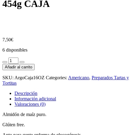
454g CAJA
7,50
€
6 disponibles
Argo
100%
Añadir al carrito
Pure
Corn
SKU:
ArgoCaja16OZ
Categories:
Americano
,
Preparados Tartas y
Starch-
Tortitas
454g
CAJA
Descripción
cantidad
Información adicional
Valoraciones (0)
Almidón de maíz puro.
Glúten free.
Apto para gente enferma de glucogénesis.