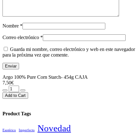
Nombre
*
Correo electrónico
*
Guarda mi nombre, correo electrónico y web en este navegador
para la próxima vez que comente.
Argo 100% Pure Corn Starch- 454g CAJA
7,50
€
Argo
100%
Add to Cart
Pure
Corn
Starch-
Product Tags
454g
CAJA
Novedad
cantidad
Esotérico
Imperfecto