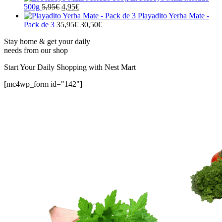
3,95€.
2,00€.
original
El
actual
El
500g
5,95
€
4,95
€
era:
precio
es:
precio
Playadito Yerba Mate -
3,95€.
original
2,95€.
actual
El
El
Pack de 3
35,95
€
30,50
€
era:
es:
precio
precio
Stay home & get your daily
5,95€.
4,95€.
original
actual
needs from our shop
era:
es:
35,95€.
30,50€.
Start Your Daily Shopping with
Nest Mart
[mc4wp_form id="142"]