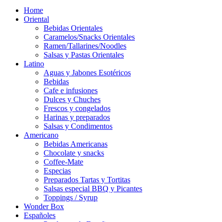
Home
Oriental
Bebidas Orientales
Caramelos/Snacks Orientales
Ramen/Tallarines/Noodles
Salsas y Pastas Orientales
Latino
Aguas y Jabones Esotéricos
Bebidas
Cafe e infusiones
Dulces y Chuches
Frescos y congelados
Harinas y preparados
Salsas y Condimentos
Americano
Bebidas Americanas
Chocolate y snacks
Coffee-Mate
Especias
Preparados Tartas y Tortitas
Salsas especial BBQ y Picantes
Toppings / Syrup
Wonder Box
Españoles