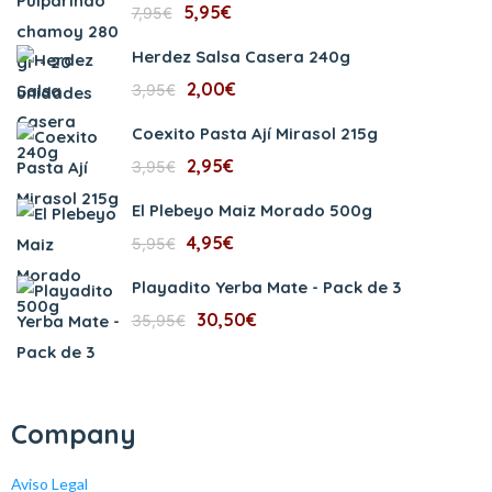
5,95
€
7,95
€
Herdez Salsa Casera 240g
2,00
€
3,95
€
Coexito Pasta Ají Mirasol 215g
2,95
€
3,95
€
El Plebeyo Maiz Morado 500g
4,95
€
5,95
€
Playadito Yerba Mate - Pack de 3
30,50
€
35,95
€
Company
Aviso Legal