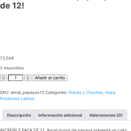
de 12!
73,50
€
3 disponibles
Añadir al carrito
SKU:
ancel_papayax12
Categories:
Dulces y Chuches
,
Goya
,
Productos Latinos
Descripción
Información adicional
Valoraciones (0)
INCREÍBLE PACK DE 12. Ancel trozos de papaya presenta un color