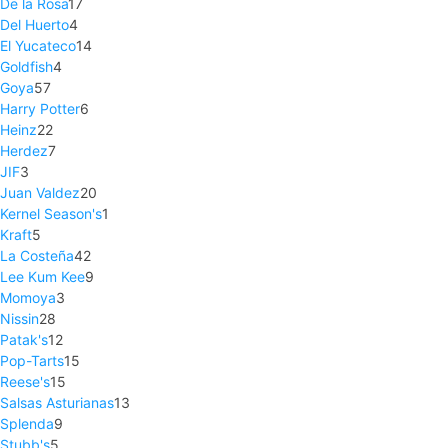
De la Rosa
17
Del Huerto
4
El Yucateco
14
Goldfish
4
Goya
57
Harry Potter
6
Heinz
22
Herdez
7
JIF
3
Juan Valdez
20
Kernel Season's
1
Kraft
5
La Costeña
42
Lee Kum Kee
9
Momoya
3
Nissin
28
Patak's
12
Pop-Tarts
15
Reese's
15
Salsas Asturianas
13
Splenda
9
Stubb's
5