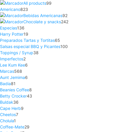
All products
99
Americano
823
Bebidas Americanas
92
Chocolate y snacks
242
Especias
136
Harry Potter
19
Preparados Tartas y Tortitas
65
Salsas especial BBQ y Picantes
100
Toppings / Syrup
38
Imperfectos
2
Lee Kum Kee
6
Marcas
568
Aunt Jemima
6
Badia
81
Beanies Coffee
8
Betty Crocker
43
Buldak
36
Cape Herb
9
Cheetos
7
Cholula
1
Coffee-Mate
29