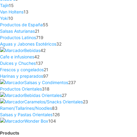
Tajín
15
Van Holtens
13
Yoki
10
Productos de España
55
Salsas Asturianas
21
Productos Latinos
719
Aguas y Jabones Esotéricos
32
Bebidas
42
Cafe e infusiones
42
Dulces y Chuches
137
Frescos y congelados
21
Harinas y preparados
97
Salsas y Condimentos
237
Productos Orientales
318
Bebidas Orientales
27
Caramelos/Snacks Orientales
23
Ramen/Tallarines/Noodles
83
Salsas y Pastas Orientales
126
Wonder Box
104
Products