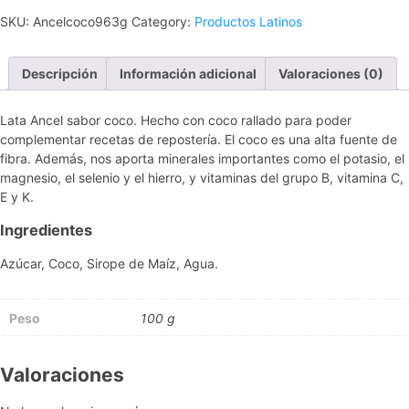
Rallado
SKU:
Ancelcoco963g
Category:
Productos Latinos
en
Almíbar
-
Descripción
Información adicional
Valoraciones (0)
1
Unidad
Lata Ancel sabor coco. Hecho con coco rallado para poder
cantidad
complementar recetas de repostería. El coco es una alta fuente de
fibra. Además, nos aporta minerales importantes como el potasio, el
magnesio, el selenio y el hierro, y vitaminas del grupo B, vitamina C,
E y K.
Ingredientes
Azúcar, Coco, Sirope de Maíz, Agua.
Peso
100 g
Valoraciones