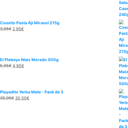
precio
precio
original
actual
era:
es:
3,95€.
2,00€.
Coexito Pasta Ají Mirasol 215g
El
El
3,95
€
2,95
€
precio
precio
original
actual
era:
es:
3,95€.
2,95€.
El Plebeyo Maiz Morado 500g
El
El
5,95
€
4,95
€
precio
precio
original
actual
era:
es:
5,95€.
4,95€.
Playadito Yerba Mate - Pack de 3
El
El
35,95
€
30,50
€
precio
precio
original
actual
era:
es:
35,95€.
30,50€.