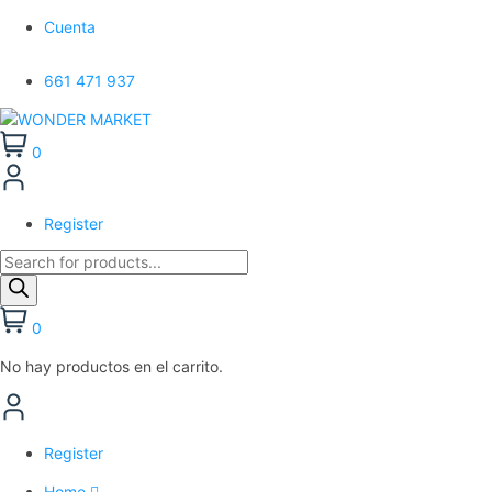
Cuenta
661 471 937
0
Register
Búsqueda
de
productos
0
No hay productos en el carrito.
Register
Home