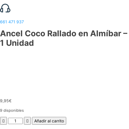
661 471 937
Ancel Coco Rallado en Almíbar –
1 Unidad
9,95
€
9 disponibles
Ancel
Añadir al carrito
Coco