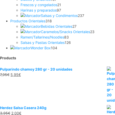
productos
21
Frescos y congelados
21
productos
97
Harinas y preparados
97
productos
237
Salsas y Condimentos
237
318
productos
Productos Orientales
318
productos
27
Bebidas Orientales
27
productos
23
Caramelos/Snacks Orientales
23
83
productos
Ramen/Tallarines/Noodles
83
productos
126
Salsas y Pastas Orientales
126
104
productos
Wonder Box
104
productos
Products
Pulparindo chamoy 280 gr - 20 unidades
El
El
7,95
€
5,95
€
precio
precio
original
actual
era:
es:
7,95€.
5,95€.
Herdez Salsa Casera 240g
El
El
3,95
€
2,00
€