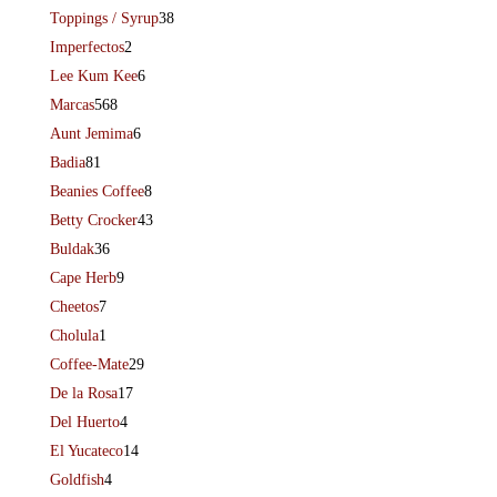
Toppings / Syrup
38
Imperfectos
2
Lee Kum Kee
6
Marcas
568
Aunt Jemima
6
Badia
81
Beanies Coffee
8
Betty Crocker
43
Buldak
36
Cape Herb
9
Cheetos
7
Cholula
1
Coffee-Mate
29
De la Rosa
17
Del Huerto
4
El Yucateco
14
Goldfish
4