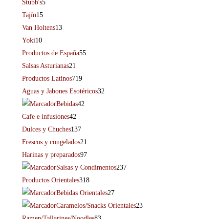
Stubb's
5
Tajín
15
Van Holtens
13
Yoki
10
Productos de España
55
Salsas Asturianas
21
Productos Latinos
719
Aguas y Jabones Esotéricos
32
Bebidas
42
Cafe e infusiones
42
Dulces y Chuches
137
Frescos y congelados
21
Harinas y preparados
97
Salsas y Condimentos
237
Productos Orientales
318
Bebidas Orientales
27
Caramelos/Snacks Orientales
23
Ramen/Tallarines/Noodles
83