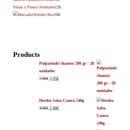
Salsas y Pastas Orientales
126
Wonder Box
104
Products
Pulparindo chamoy 280 gr - 20
unidades
7,95
€
5,95
€
Herdez Salsa Casera 240g
3,95
€
2,00
€