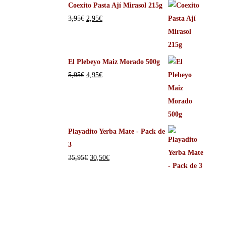
Coexito Pasta Ají Mirasol 215g
3,95
€
2,95
€
El Plebeyo Maiz Morado 500g
5,95
€
4,95
€
Playadito Yerba Mate - Pack de
3
35,95
€
30,50
€