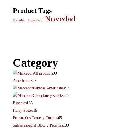
Product Tags
Novedad
Esotérico
Imperfecto
Category
All products
99
Americano
823
Bebidas Americanas
92
Chocolate y snacks
242
Especias
136
Harry Potter
19
Preparados Tartas y Tortitas
65
Salsas especial BBQ y Picantes
100