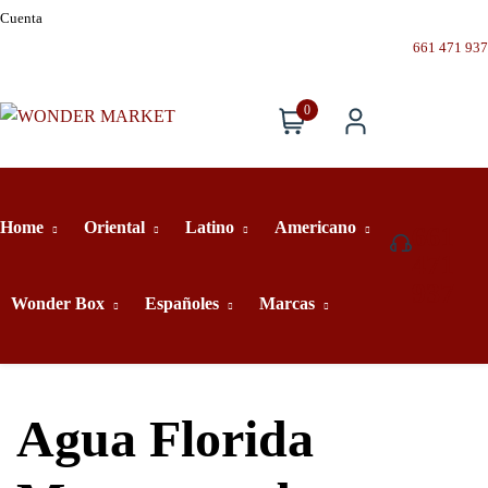
Cuenta
661 471 937
0
Home
Oriental
Latino
Americano
661
471
937
Wonder Box
Españoles
Marcas
Agua Florida