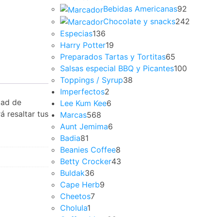
Bebidas Americanas
92
Chocolate y snacks
242
Especias
136
Harry Potter
19
Preparados Tartas y Tortitas
65
Salsas especial BBQ y Picantes
100
Toppings / Syrup
38
Imperfectos
2
dad de
Lee Kum Kee
6
á resaltar tus
Marcas
568
Aunt Jemima
6
Badia
81
Beanies Coffee
8
Betty Crocker
43
Buldak
36
Cape Herb
9
Cheetos
7
Cholula
1