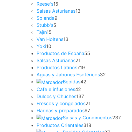
Reese's
15
Salsas Asturianas
13
Splenda
9
Stubb's
5
Tajín
15
Van Holtens
13
Yoki
10
Productos de España
55
Salsas Asturianas
21
Productos Latinos
719
Aguas y Jabones Esotéricos
32
Bebidas
42
Cafe e infusiones
42
Dulces y Chuches
137
Frescos y congelados
21
Harinas y preparados
97
Salsas y Condimentos
237
Productos Orientales
318