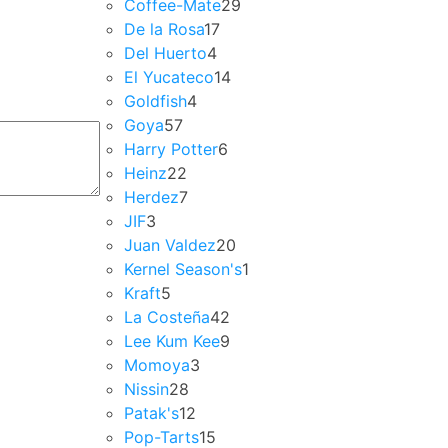
Coffee-Mate
29
De la Rosa
17
Del Huerto
4
El Yucateco
14
Goldfish
4
Goya
57
Harry Potter
6
Heinz
22
Herdez
7
JIF
3
Juan Valdez
20
Kernel Season's
1
Kraft
5
La Costeña
42
Lee Kum Kee
9
Momoya
3
Nissin
28
Patak's
12
Pop-Tarts
15