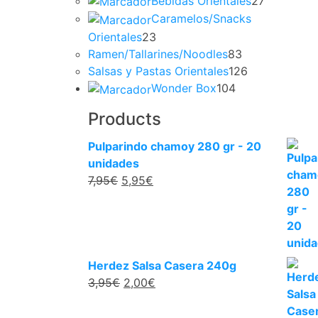
Bebidas Orientales
27
Caramelos/Snacks
Orientales
23
Ramen/Tallarines/Noodles
83
Salsas y Pastas Orientales
126
Wonder Box
104
Products
Pulparindo chamoy 280 gr - 20
unidades
7,95
€
5,95
€
Herdez Salsa Casera 240g
3,95
€
2,00
€