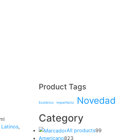
Product Tags
Novedad
Esotérico
Imperfecto
Category
ml
 Latinos
,
All products
99
Americano
823