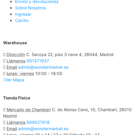
Envios y devoluciones
Sobre Nosotros
Ingresar
Carrito
Warehouse
Dirección
C. Secoya 22, piso 3 nave 4, 28044, Madrid
Llámanos
661471937
Email
admin@wondermarket.es
lunes- viernes
10:00 - 18:00
Ver Mapa
Tienda Física
Mercado de Chamberí
C. de Alonso Cano, 10, Chamberí, 28010
Madrid
Llámanos
689627618
Email
admin@wondermarket.es
lunes- viernes
10 a 14 / 17 a 20 Sábado 10 - 14