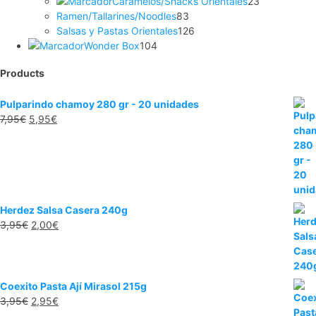
Caramelos/Snacks Orientales
23
Ramen/Tallarines/Noodles
83
Salsas y Pastas Orientales
126
Wonder Box
104
Products
Pulparindo chamoy 280 gr - 20 unidades
7,95
€
5,95
€
Herdez Salsa Casera 240g
3,95
€
2,00
€
Coexito Pasta Ají Mirasol 215g
3,95
€
2,95
€