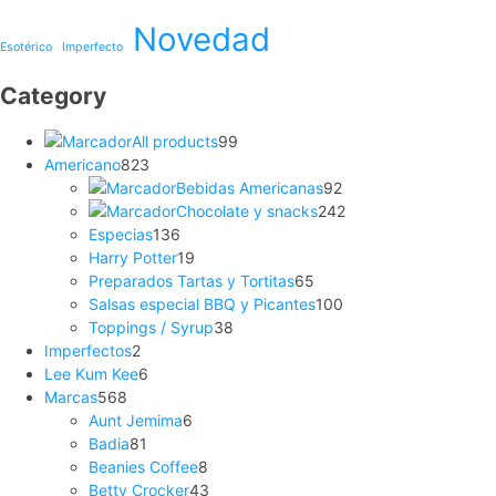
Novedad
Esotérico
Imperfecto
Category
All products
99
Americano
823
Bebidas Americanas
92
Chocolate y snacks
242
Especias
136
Harry Potter
19
Preparados Tartas y Tortitas
65
Salsas especial BBQ y Picantes
100
Toppings / Syrup
38
Imperfectos
2
Lee Kum Kee
6
Marcas
568
Aunt Jemima
6
Badia
81
Beanies Coffee
8
Betty Crocker
43