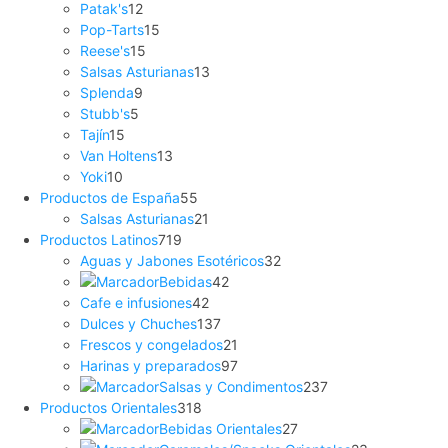
Patak's
12
Pop-Tarts
15
Reese's
15
Salsas Asturianas
13
Splenda
9
Stubb's
5
Tajín
15
Van Holtens
13
Yoki
10
Productos de España
55
Salsas Asturianas
21
Productos Latinos
719
Aguas y Jabones Esotéricos
32
Bebidas
42
Cafe e infusiones
42
Dulces y Chuches
137
Frescos y congelados
21
Harinas y preparados
97
Salsas y Condimentos
237
Productos Orientales
318
Bebidas Orientales
27