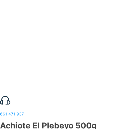
661 471 937
Achiote El Plebeyo 500g