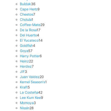
Buldak
36
Cape Herb
9
Cheetos
7
Cholula
1
Coffee-Mate
29
De la Rosa
17
Del Huerto
4
El Yucateco
14
Goldfish
4
Goya
57
Harry Potter
6
Heinz
22
Herdez
7
JIF
3
Juan Valdez
20
Kernel Season's
1
Kraft
5
La Costeña
42
Lee Kum Kee
9
Momoya
3
Nissin
28