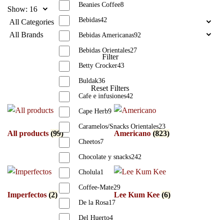
Beanies Coffee
8
Show:
Bebidas
42
Bebidas Americanas
92
Bebidas Orientales
27
Betty Crocker
43
Buldak
36
Cafe e infusiones
42
Cape Herb
9
Caramelos/Snacks Orientales
23
All products
(99)
Americano
(823)
Cheetos
7
Chocolate y snacks
242
Cholula
1
Coffee-Mate
29
Imperfectos
(2)
Lee Kum Kee
(6)
De la Rosa
17
Del Huerto
4