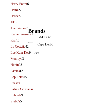
Harry Potter
6
Heinz
22
Herdez
7
JIF
3
Juan Valdez
20
Brands
Kernel Season's
1
BADIA
48
Kraft
5
Cape Herb
8
La Costeña
42
Lee Kum Kee
9
Reset
Momoya
3
Nissin
28
Patak's
12
Pop-Tarts
15
Reese's
15
Salsas Asturianas
13
Splenda
9
Stubb's
5