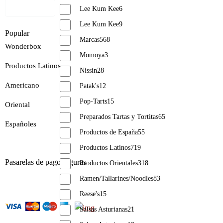
Ver Mapa
Lee Kum Kee
6
Lee Kum Kee
9
Popular
Marcas
568
Wonderbox
Momoya
3
Productos Latinos
Nissin
28
Americano
Patak's
12
Pop-Tarts
15
Oriental
Preparados Tartas y Tortitas
65
Españoles
Productos de España
55
Productos Latinos
719
Pasarelas de pago seguras
Productos Orientales
318
Ramen/Tallarines/Noodles
83
Reese's
15
Salsas Asturianas
21