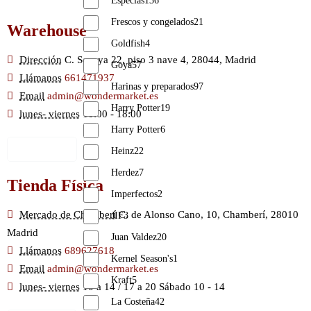
Especias
136
Frescos y congelados
21
Warehouse
Goldfish
4
Dirección
C. Secoya 22, piso 3 nave 4, 28044, Madrid
Goya
57
Llámanos
661471937
Harinas y preparados
97
Email
admin@wondermarket.es
Harry Potter
19
lunes- viernes
10:00 - 18:00
Harry Potter
6
Ver Mapa
Heinz
22
Herdez
7
Tienda Física
Imperfectos
2
Mercado de Chamberí
C. de Alonso Cano, 10, Chamberí, 28010
JIF
3
Madrid
Juan Valdez
20
Llámanos
689627618
Kernel Season's
1
Email
admin@wondermarket.es
Kraft
5
lunes- viernes
10 a 14 / 17 a 20 Sábado 10 - 14
La Costeña
42