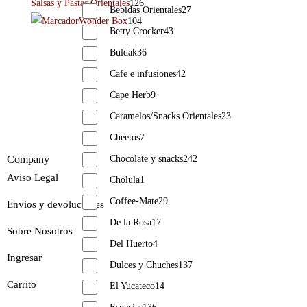
Salsas y Pastas Orientales
126
Bebidas Orientales
27
Wonder Box
104
Betty Crocker
43
Buldak
36
Cafe e infusiones
42
Cape Herb
9
Caramelos/Snacks Orientales
23
Cheetos
7
Chocolate y snacks
242
Company
Aviso Legal
Cholula
1
Coffee-Mate
29
Envios y devoluciones
De la Rosa
17
Sobre Nosotros
Del Huerto
4
Ingresar
Dulces y Chuches
137
Carrito
El Yucateco
14