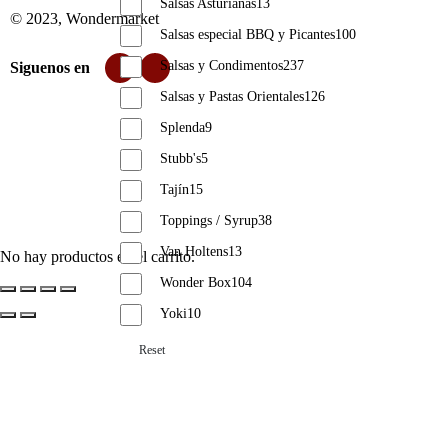
Salsas Asturianas
13
© 2023, Wondermarket
Salsas especial BBQ y Picantes
100
Salsas y Condimentos
237
Siguenos en
Salsas y Pastas Orientales
126
Splenda
9
Stubb's
5
Tajín
15
Toppings / Syrup
38
Van Holtens
13
No hay productos en el carrito.
Wonder Box
104
Yoki
10
Reset