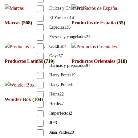
Dulces y Chuches
137
El Yucateco
14
Marcas
(568)
Productos de España
(55)
Especias
136
Frescos y congelados
21
Goldfish
4
Goya
57
Productos Latinos
(719)
Productos Orientales
(318)
Harinas y preparados
97
Harry Potter
19
Harry Potter
6
Heinz
22
Wonder Box
(104)
Herdez
7
Imperfectos
2
JIF
3
Juan Valdez
20