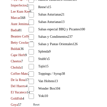
Imperfectos
2
Reese's
15
Lee Kum Kee
6
Salsas Asturianas
21
Marcas
568
Salsas Asturianas
13
Aunt Jemima
6
Salsas especial BBQ y Picantes
100
Badia
81
Beanies Coffee
8
Salsas y Condimentos
237
Betty Crocker
43
Salsas y Pastas Orientales
126
Buldak
36
Splenda
9
Cape Herb
9
Stubb's
5
Cheetos
7
Tajín
15
Cholula
1
Toppings / Syrup
38
Coffee-Mate
29
De la Rosa
17
Van Holtens
13
Del Huerto
4
Wonder Box
104
El Yucateco
14
Yoki
10
Goldfish
4
Reset
Goya
57