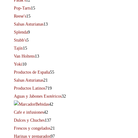
Patak's
12
Pop-Tarts
15
Reese's
15
Salsas Asturianas
13
Splenda
9
Stubb's
5
Tajín
15
Van Holtens
13
Yoki
10
Productos de España
55
Salsas Asturianas
21
Productos Latinos
719
Aguas y Jabones Esotéricos
32
Bebidas
42
Cafe e infusiones
42
Dulces y Chuches
137
Frescos y congelados
21
Harinas y preparados
97