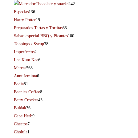
Chocolate y snacks
242
Especias
136
Harry Potter
19
Preparados Tartas y Tortitas
65
Salsas especial BBQ y Picantes
100
Toppings / Syrup
38
Imperfectos
2
Lee Kum Kee
6
Marcas
568
Aunt Jemima
6
Badia
81
Beanies Coffee
8
Betty Crocker
43
Buldak
36
Cape Herb
9
Cheetos
7
Cholula
1