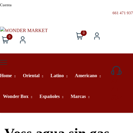
Cuenta
661 471 937
0
0
Home
Oriental
Latino
Americano
661
471
937
Wonder Box
Españoles
Marcas