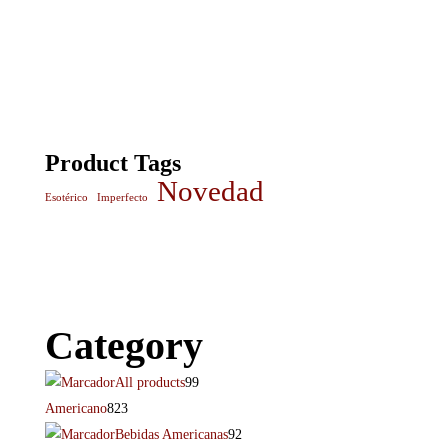
Product Tags
Novedad
Esotérico
Imperfecto
Category
All products
99
Americano
823
Bebidas Americanas
92