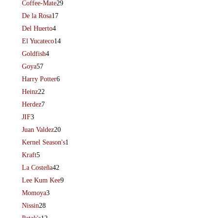
Coffee-Mate
29
De la Rosa
17
Del Huerto
4
El Yucateco
14
Goldfish
4
Goya
57
Harry Potter
6
Heinz
22
Herdez
7
JIF
3
Juan Valdez
20
Kernel Season's
1
Kraft
5
La Costeña
42
Lee Kum Kee
9
Momoya
3
Nissin
28