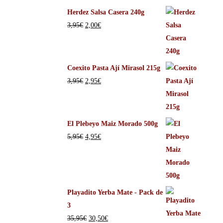
Herdez Salsa Casera 240g
3,95
€
2,00
€
Coexito Pasta Ají Mirasol 215g
3,95
€
2,95
€
El Plebeyo Maiz Morado 500g
5,95
€
4,95
€
Playadito Yerba Mate - Pack de
3
35,95
€
30,50
€