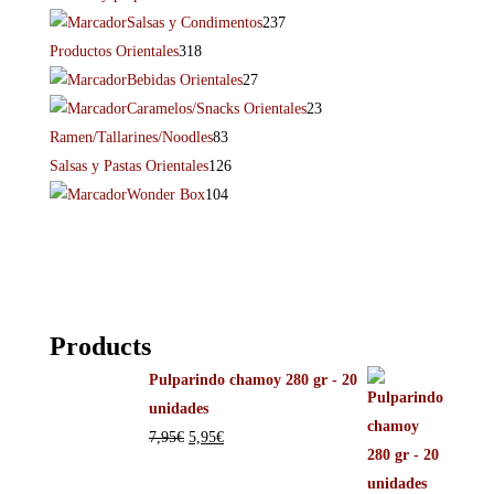
Salsas y Condimentos
237
Productos Orientales
318
Bebidas Orientales
27
Caramelos/Snacks Orientales
23
Ramen/Tallarines/Noodles
83
Salsas y Pastas Orientales
126
Wonder Box
104
Products
Pulparindo chamoy 280 gr - 20
unidades
7,95
€
5,95
€