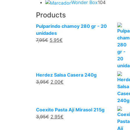
104
prod
Wonder Box
104
productos
Products
Pulparindo chamoy 280 gr - 20
unidades
El
El
7,95
€
5,95
€
precio
precio
original
actual
era:
es:
7,95€.
5,95€.
Herdez Salsa Casera 240g
El
El
3,95
€
2,00
€
precio
precio
original
actual
era:
es:
3,95€.
2,00€.
Coexito Pasta Ají Mirasol 215g
El
El
3,95
€
2,95
€
precio
precio