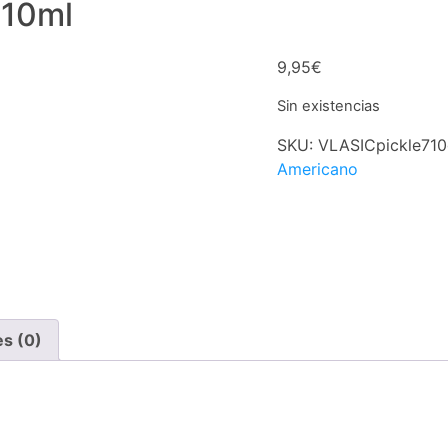
710ml
9,95
€
Sin existencias
SKU:
VLASICpickle71
Americano
es (0)