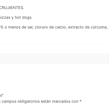
Y CRUJIENTES.
pizzas y hot dogs.
2% o menos de sal, cloruro de calcio, extracto de cúrcuma, 
ml”
s campos obligatorios están marcados con
*