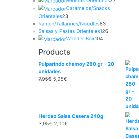
Bebidas Orientales
27
Caramelos/Snacks
Orientales
23
Ramen/Tallarines/Noodles
83
Salsas y Pastas Orientales
126
Wonder Box
104
Products
Pulparindo chamoy 280 gr - 20
unidades
7,95
€
5,95
€
Herdez Salsa Casera 240g
3,95
€
2,00
€