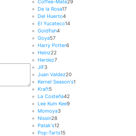
Coffee-Mate
29
De la Rosa
17
Del Huerto
4
El Yucateco
14
Goldfish
4
Goya
57
Harry Potter
6
Heinz
22
Herdez
7
JIF
3
Juan Valdez
20
Kernel Season's
1
Kraft
5
La Costeña
42
Lee Kum Kee
9
Momoya
3
Nissin
28
Patak's
12
Pop-Tarts
15