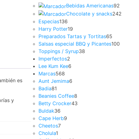
Bebidas Americanas
92
Chocolate y snacks
242
Especias
136
Harry Potter
19
Preparados Tartas y Tortitas
65
Salsas especial BBQ y Picantes
100
Toppings / Syrup
38
Imperfectos
2
Lee Kum Kee
6
Marcas
568
también es
Aunt Jemima
6
Badia
81
Beanies Coffee
8
rías y
Betty Crocker
43
Buldak
36
Cape Herb
9
Cheetos
7
Cholula
1