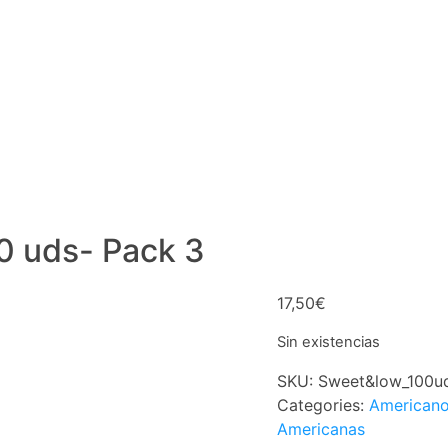
0 uds- Pack 3
17,50
€
Sin existencias
SKU:
Sweet&low_100u
Categories:
American
Americanas