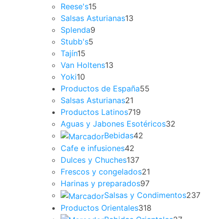
Reese's
15
Salsas Asturianas
13
Splenda
9
Stubb's
5
Tajín
15
Van Holtens
13
Yoki
10
Productos de España
55
Salsas Asturianas
21
Productos Latinos
719
Aguas y Jabones Esotéricos
32
Bebidas
42
Cafe e infusiones
42
Dulces y Chuches
137
Frescos y congelados
21
Harinas y preparados
97
Salsas y Condimentos
237
Productos Orientales
318