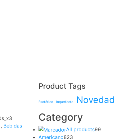
Product Tags
Novedad
Esotérico
Imperfecto
Category
ds_x3
o
,
Bebidas
All products
99
Americano
823