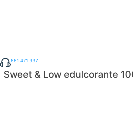
661 471 937
Sweet & Low edulcorante 10