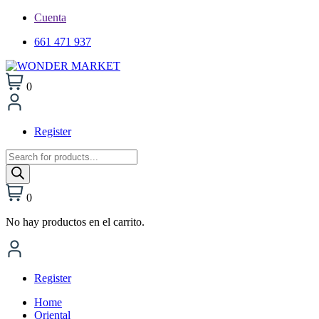
Cuenta
661 471 937
0
Register
Búsqueda
de
productos
0
No hay productos en el carrito.
Register
Home
Oriental