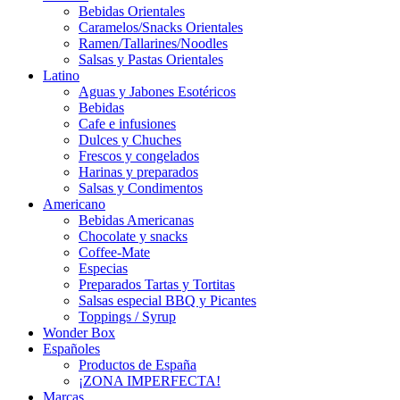
Bebidas Orientales
Caramelos/Snacks Orientales
Ramen/Tallarines/Noodles
Salsas y Pastas Orientales
Latino
Aguas y Jabones Esotéricos
Bebidas
Cafe e infusiones
Dulces y Chuches
Frescos y congelados
Harinas y preparados
Salsas y Condimentos
Americano
Bebidas Americanas
Chocolate y snacks
Coffee-Mate
Especias
Preparados Tartas y Tortitas
Salsas especial BBQ y Picantes
Toppings / Syrup
Wonder Box
Españoles
Productos de España
¡ZONA IMPERFECTA!
Marcas