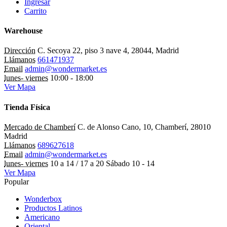
Ingresar
Carrito
Warehouse
Dirección
C. Secoya 22, piso 3 nave 4, 28044, Madrid
Llámanos
661471937
Email
admin@wondermarket.es
lunes- viernes
10:00 - 18:00
Ver Mapa
Tienda Física
Mercado de Chamberí
C. de Alonso Cano, 10, Chamberí, 28010
Madrid
Llámanos
689627618
Email
admin@wondermarket.es
lunes- viernes
10 a 14 / 17 a 20 Sábado 10 - 14
Ver Mapa
Popular
Wonderbox
Productos Latinos
Americano
Oriental