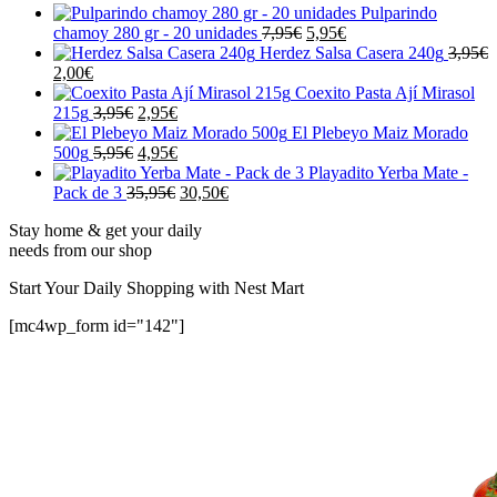
Pulparindo
El
El
chamoy 280 gr - 20 unidades
7,95
€
5,95
€
precio
precio
Herdez Salsa Casera 240g
3,95
€
El
El
original
actual
2,00
€
precio
precio
era:
es:
Coexito Pasta Ají Mirasol
original
actual
El
El
7,95€.
5,95€.
215g
3,95
€
2,95
€
era:
es:
precio
precio
El Plebeyo Maiz Morado
3,95€.
2,00€.
original
El
actual
El
500g
5,95
€
4,95
€
era:
precio
es:
precio
Playadito Yerba Mate -
3,95€.
original
2,95€.
actual
El
El
Pack de 3
35,95
€
30,50
€
era:
es:
precio
precio
Stay home & get your daily
5,95€.
4,95€.
original
actual
needs from our shop
era:
es:
35,95€.
30,50€.
Start Your Daily Shopping with
Nest Mart
[mc4wp_form id="142"]