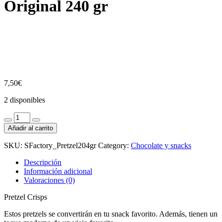
Original 240 gr
7,50
€
2 disponibles
Snyders
Pretzel
Añadir al carrito
Crisps
Original
SKU:
SFactory_Pretzel204gr
Category:
Chocolate y snacks
240
gr
Descripción
cantidad
Información adicional
Valoraciones (0)
Pretzel Crisps
Estos pretzels se convertirán en tu snack favorito. Además, tienen un