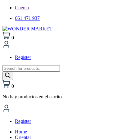
Cuenta
661 471 937
0
Register
Búsqueda
de
productos
0
No hay productos en el carrito.
Register
Home
Oriental