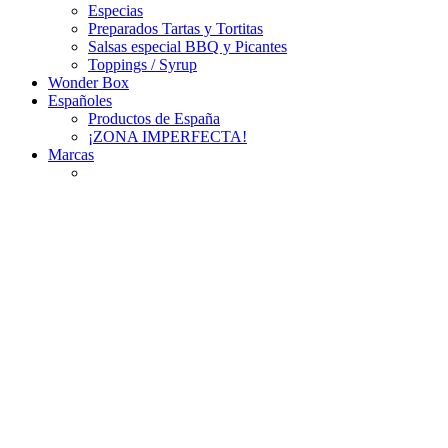
Especias
Preparados Tartas y Tortitas
Salsas especial BBQ y Picantes
Toppings / Syrup
Wonder Box
Españoles
Productos de España
¡ZONA IMPERFECTA!
Marcas