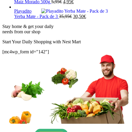
El
El
Maiz Morado 500g
5,95
€
4,95
€
era:
es:
precio
precio
3,95€.
2,95€.
Playadito
original
actual
El
El
Yerba Mate - Pack de 3
35,95
€
30,50
€
era:
es:
precio
precio
5,95€.
4,95€.
Stay home & get your daily
original
actual
needs from our shop
era:
es:
35,95€.
30,50€.
Start Your Daily Shopping with
Nest Mart
[mc4wp_form id="142"]