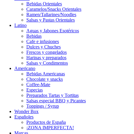
Bebidas Orientales
Caramelos/Snacks Orientales
Ramen/Tallarines/Noodles
Salsas y Pastas Orientales
Latino
Aguas y Jabones Esotéricos
Bebidas
Cafe e infusiones
Dulces y Chuches
Frescos y congelados
Harinas y preparados
Salsas y Condimentos
Americano
Bebidas Americanas
Chocolate y snacks
Coffee-Mate
Especias
Preparados Tartas y Tortitas
Salsas especial BBQ y Picantes
Toppings / Syrup
Wonder Box
Españoles
Productos de España
¡ZONA IMPERFECTA!
Marcas