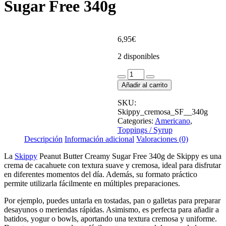
Sugar Free 340g
6,95
€
2 disponibles
Skippy
Peanut
Añadir al carrito
Butter
Creamy
SKU:
Sugar
Skippy_cremosa_SF__340g
Free
Categories:
Americano
,
340g
Toppings / Syrup
cantidad
Descripción
Información adicional
Valoraciones (0)
La
Skippy
Peanut Butter Creamy Sugar Free 340g de
Skippy
es una
crema de cacahuete con textura suave y cremosa, ideal para disfrutar
en diferentes momentos del día. Además, su formato práctico
permite utilizarla fácilmente en múltiples preparaciones.
Por ejemplo, puedes untarla en tostadas, pan o galletas para preparar
desayunos o meriendas rápidas. Asimismo, es perfecta para añadir a
batidos, yogur o bowls, aportando una textura cremosa y uniforme.