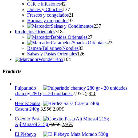
42
productos
Cafe e infusiones
42
productos
137
Dulces y Chuches
137
productos
21
Frescos y congelados
21
97
productos
Harinas y preparados
97
productos
237
Salsas y Condimentos
237
318
productos
Productos Orientales
318
productos
27
Bebidas Orientales
27
productos
23
Caramelos/Snacks Orientales
23
83
productos
Ramen/Tallarines/Noodles
83
productos
126
Salsas y Pastas Orientales
126
104
productos
Wonder Box
104
productos
Products
Pulparindo
El
El
chamoy 280 gr - 20 unidades
7,95
€
5,95
€
precio
precio
Herdez Salsa
original
actual
El
El
Casera 240g
3,95
€
2,00
€
era:
es:
precio
precio
7,95€.
5,95€.
Coexito Pasta
original
actual
El
El
Ají Mirasol 215g
3,95
€
2,95
€
era:
es:
precio
precio
3,95€.
2,00€.
El Plebeyo
original
actual