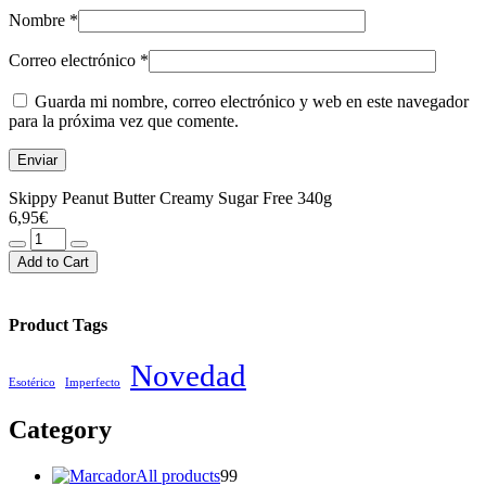
Nombre
*
Correo electrónico
*
Guarda mi nombre, correo electrónico y web en este navegador
para la próxima vez que comente.
Skippy Peanut Butter Creamy Sugar Free 340g
6,95
€
Skippy
Peanut
Add to Cart
Butter
Creamy
Sugar
Product Tags
Free
340g
Novedad
cantidad
Esotérico
Imperfecto
Category
99
All products
99