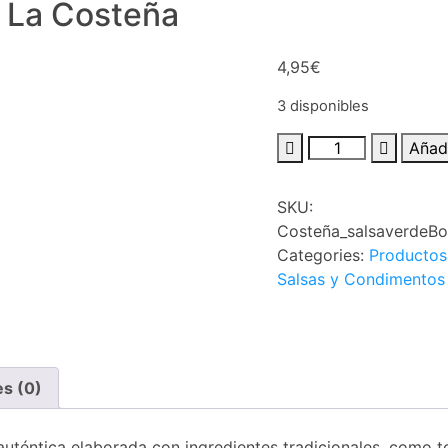
 La Costeña
4,95
€
3 disponibles
Salsa
Añadi
Verde
Mexicana
SKU:
250gr
Costeña_salsaverdeBo
La
Categories:
Productos
Costeña
Salsas y Condimentos
cantidad
es (0)
auténtica elaborada con ingredientes tradicionales, como to