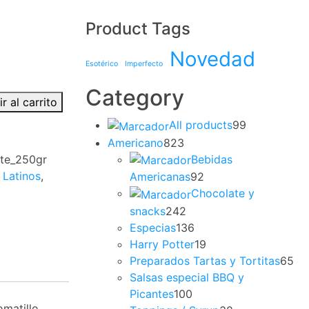
Product Tags
Novedad
Esotérico
Imperfecto
Category
r al carrito
99
All products
99
productos
823
Americano
823
productos
Bebidas
te_250gr
92
 Latinos
,
Americanas
92
productos
Chocolate y
242
snacks
242
productos
136
Especias
136
productos
19
Harry Potter
19
productos
65
Preparados Tartas y Tortitas
65
pr
Salsas especial BBQ y
100
Picantes
100
matillo,