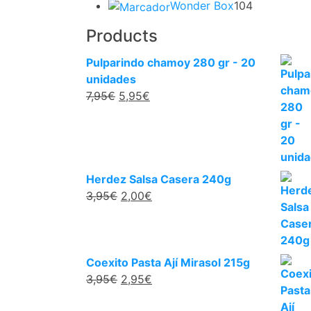
104
prod
Wonder Box
104
productos
Products
Pulparindo chamoy 280 gr - 20
unidades
El
El
7,95
€
5,95
€
precio
precio
original
actual
era:
es:
7,95€.
5,95€.
Herdez Salsa Casera 240g
El
El
3,95
€
2,00
€
precio
precio
original
actual
era:
es:
3,95€.
2,00€.
Coexito Pasta Ají Mirasol 215g
El
El
3,95
€
2,95
€
precio
precio