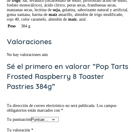
de
trigo
, sal, levadura (bicarbonato de sodio, pirofosfato ácido de sodio,
fosfato monocálcico), ácido cítrico, peras secas, frambuesas secas,
manzanas secas, lecitina de
soja,
gelatina, saborizante natural y artificial,
goma xantana, harina de
maíz
amarillo, almidón de trigo modificado,
rojo 40, color caramelo, almidón de
maíz
, azul .
Peso
384 g
Valoraciones
No hay valoraciones aún.
Sé el primero en valorar “Pop Tarts
Frosted Raspberry 8 Toaster
Pastries 384g”
Tu dirección de correo electrónico no será publicada.
Los campos
obligatorios están marcados con
*
Tu puntuación
Tu valoración
*