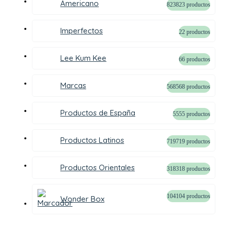
Americano
823
823 productos
Imperfectos
2
2 productos
Lee Kum Kee
6
6 productos
Marcas
568
568 productos
Productos de España
55
55 productos
Productos Latinos
719
719 productos
Productos Orientales
318
318 productos
104
104 productos
Wonder Box