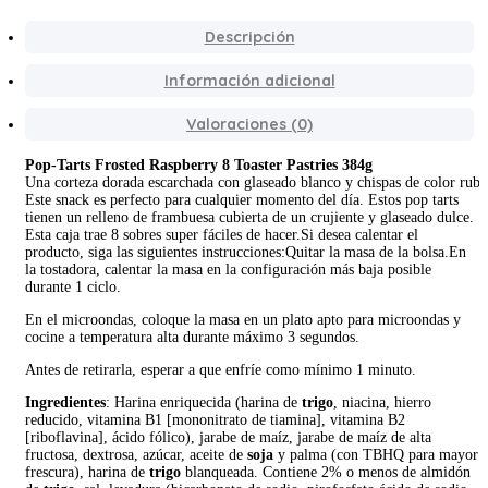
Descripción
Información adicional
Valoraciones (0)
Pop-Tarts Frosted Raspberry 8 Toaster Pastries 384g
Una corteza dorada escarchada con glaseado blanco y chispas de color rubí 
Este snack es perfecto para cualquier momento del día. Estos pop tarts
tienen un relleno de frambuesa cubierta de un crujiente y glaseado dulce.
Esta caja trae 8 sobres super fáciles de hacer.Si desea calentar el
producto, siga las siguientes instrucciones:Quitar la masa de la bolsa.En
la tostadora, calentar la masa en la configuración más baja posible
durante 1 ciclo.
En el microondas, coloque la masa en un plato apto para microondas y
cocine a temperatura alta durante máximo 3 segundos.
Antes de retirarla, esperar a que enfríe como mínimo 1 minuto.
Ingredientes
: Harina enriquecida (harina de
trigo
, niacina, hierro
reducido, vitamina B1 [mononitrato de tiamina], vitamina B2
[riboflavina], ácido fólico), jarabe de maíz, jarabe de maíz de alta
fructosa, dextrosa, azúcar, aceite de
soja
y palma (con TBHQ para mayor
frescura), harina de
trigo
blanqueada. Contiene 2% o menos de almidón