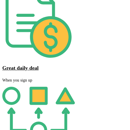
Great daily deal
When you sign up